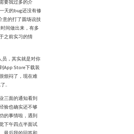
需要我过多的介
一天的bug还没有修
介意的打了圆场说技
长时间做出来，有多
于之前实习的情
人员，其实就是对你
p Store下载装
很烦闷了，现在难
..
业三面的通知看到
经验也确实还不够
功的事情啦，遇到
觉下午四点半面试
，最后我的回答和