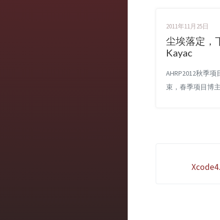
2011年11月25日
尘埃落定，
Kayac
AHRP2012秋季
束，春季项目博
定者的身份进行
可以参看这篇帖子。
初开始到现在，
求职尘埃落定，
话我明年将在日
Xcod
(Kamakura)的K
自己的职业生涯
个多月来的心情
收获：从一开始