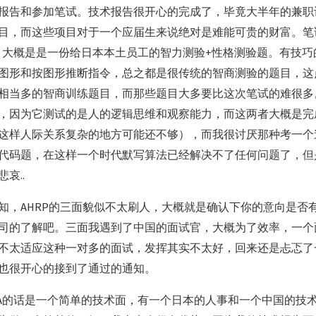
报告和参加笔试。技术报告很开心的完成了，毕竟大半年的兼职
目，而这些项目对于一个应届生来说绝对是难能可贵的财富。笔
的，大概是是一份给日本本土员工的智力测验+性格测验题。有技
图形和按图形推断指令，总之都是很传统的智商测验的题目，这
相当多的智商训练题目，而那些题目大多要比这次笔试的难很多
，因为它测试的是人的逻辑思维和观察能力，而这两者大概是完
这样人际关系复杂的地方可能还不够），而我很讨厌那种考一个
代码题，在这样一个时代默写算法已经解决不了任何问题了，但
哀..
知，AHRP的三面貌似不太刷人，大概就是确认下你的意向是否
司的了解吧。三面我遇到了中国的面试官，大概为了效率，一个
不太适应这种一对多的面试，发挥其实不太好，回来还是忐忑了
也很开心的接到了通过的通知。
NA的话是一个简单的技术面，有一个日本的人事和一个中国的技