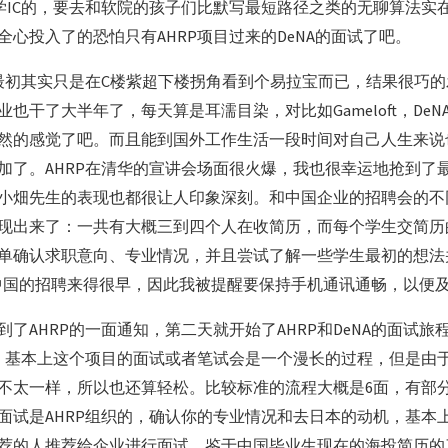
学IC的，要去和软院的孩子们比默写最短路径之类的无聊算法实
全心投入了的恐怕只有AHRP项目过来的DeNA的面试了吧。
，最初其实只是在C楼紫超下楼拐角看到个易拉宝而已，结果很巧的发
也干了大半年了，每天算是耳濡目染，对比如Gameloft，DeNA
然的感觉了吧。而且能到国外工作生活一段时间对自己人生来说
加了。AHRP在清华的宣讲会场面很火爆，我也很幸运地抢到了
小畑先生的表现也都很让人印象深刻。和中国企业的招聘会的不
现出来了：一共有大概三到四个人在收简历，而每个学生交简历的
单确认求职意向、专业情况，并且尝试了解一些学生最初的想法
在中国的招聘来得很早，因此我被提醒要保持手机通讯通畅，以便
了AHRP的一面通知，第二天就开始了AHRP和DeNA的面试
经，基本上这个项目的面试或者笔试会是一个漫长的过程，但是由
不太一样，所以也还算轻松。比较标准的流程大概是6面，有部
面试是AHRP组织的，确认你的专业情况和去日本的动机，基本
荐的人推荐给企业进行面试，鉴于中国毕业生现在的海投简历的