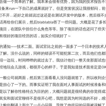
告做一个简单的了解。我本来会很有优势，因为我的技术报告不
S设备来run一下自己的成果就好了。但是突发状况让我很郁闷，前
p打不开…还好之前就说过这还是在测试开发中的版本，然后很不
再给你们展示，然后blablabla答了一些问题。大概是花了多
项目，在团队中担任什么角色等等。除了项目的话也还问了些关
有很好的项目经历的话，如实介绍就好了～
的通知——技术二面。面试官比之前的一面多了一个日本的技术
解。没什么说的，同样的错误不可能犯第二次，而且他们也都到Ap
绍一边玩，时间哗哗的就过去了。我估计他们一整天坐那面试也
经地玩会儿游戏，都很开心的样子。于是我知道技术面肯定是OK了
一般公司就两面，然后第三面看看人没问题就签了。所以收到企
是担心了一下的。而事实证明了我在面对人事面试的时候准备和
是以了解你性格特点为目的的，大概问题就是很经典的你觉得成
其实和面试官聊得不是很开心吧，我想是因为时间选的不好，感
上貌似翻译上面出了一点小问题，导致了他提问的问题被误解了