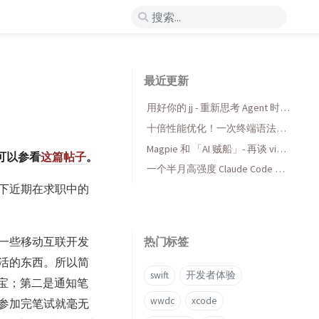
最近更新
用好你的 jj - 重新思考 Agent 时代
的版本控制
十倍性能优化！一次终端语法高
亮库的 AI 折腾与收获
Magpie 和 「AI 贼船」- 再谈 vibe
可以参看
这篇帖子
。
coding，当代码变得廉价时...
一个半月高强度 Claude Code 使
用后感受
下近期在求职中的
一些移动互联开发
热门标签
活的东西。所以简
swift
开发者体验
宝；第二是通知笔
wwdc
xcode
参加完笔试就毫无