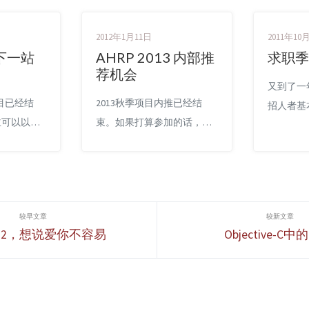
2012年1月11日
2011年10
下一站
AHRP 2013 内部推
求职季
荐机会
又到了一
项目已经结
2013秋季项目内推已经结
招人者基
主可以以内
束。如果打算参加的话，可
者换了一
内推，具体
以关注9月份陆续开始的宣讲
年，却也
 从10月
会和AHRP官方网站的一些信
的新陈代
一个多月的
息。谢谢大家对AHRP项目和
去一些了
没有意外的
我的blog的关注～ ~AHRP新
满意的或
本镰仓
一年的秋季项目即将开始，
职位并不
e4.2，想说爱你不容易
Objective-C中的
ayac公司开始
2012春季项目中博主内推的
多年书读
。回顾这一
童鞋中有2人最终拿到了
自己，我
沉浮，颇有
offer，而2013秋季依然我有
询问自己
的国内公司
机会作为内定者为大家进行
么，你能