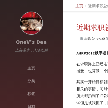
主页
近期求职总结
近期求职总
由
王巍 (onevcat)
OneV's Den
上善若水，人淡如菊
AHRP2012
在求职路上已经走
主页
感受，也算做一个
分类
其实一开始目标就
相关的事情，同时
标签
历大都扔到了IT
试但是被我拒了，
归档