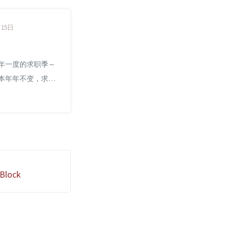
月15日
年一度的求职季～
本年年不变，求职
批又一批。年复一
正见证了这个社会
谢。简历已经扔出
，但是事实上特别
者特别想要拿到的
多..也许是因为这么
Block
出来，已然迷失了
现在很难安静下来
的内心：你想做什
做什么？往往一思