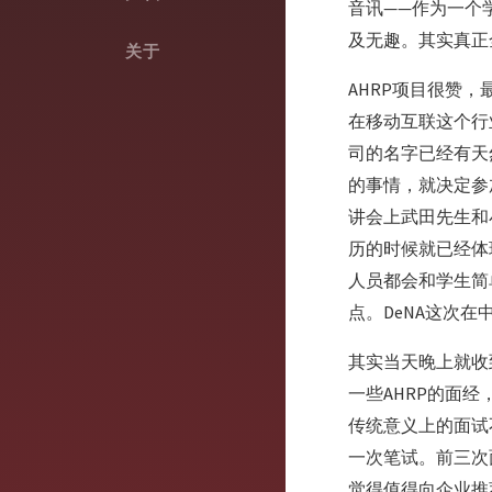
音讯——作为一个
及无趣。其实真正
关于
AHRP项目很赞
在移动互联这个行业
司的名字已经有天
的事情，就决定参
讲会上武田先生和
历的时候就已经体
人员都会和学生简
点。DeNA这次
其实当天晚上就收到
一些AHRP的面
传统意义上的面试
一次笔试。前三次
觉得值得向企业推