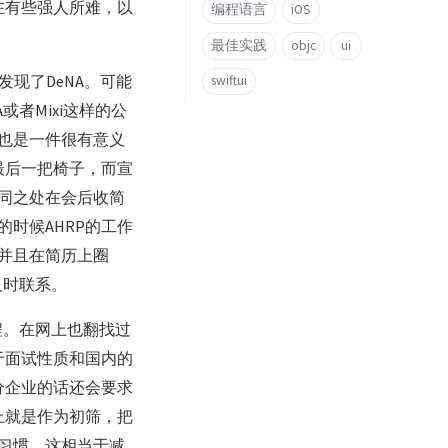
在有些强人所难，以
编程语言
iOS
最佳实践
objc
ui
现了DeNA。可能
swiftui
或者Mixi这样的公
也是一件很有意义
最后一把椅子，而宣
同之处在会后收简
时候AHRP的工作
并且在简历上圈
及时联系。
旅程。在网上也翻找过
于面试性质和国内的
分企业的话还会要求
上就是作为初筛，把
习惯，这相当于减