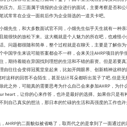
的压力。后三面属于填报的企业进行的面试，主要考察是否和公
笔试常常在企业一面前后作为企业筛选的一道关卡吧。
小畑先生，和大多数面试官不同，小畑先生似乎天生就有一种亲
且能很快的放松下来。这大概就是个人魅力的所在吧，也难怪小
话。问题都很随和简单，整个过程就是在聊天，主要是了解你为
个中国学生来说可能答案都会不一样，会来关注AHRP项目的学
往，期待着能在异国找到理想的生活和不错的薪资。但是若要真
理由往往会变得冠冕堂皇起来，比如开阔眼界、创新精神这样的
官都对这样的回答不会陌生，甚至估计耳朵都听出茧子了吧..但是
除此之外，可能真的需要思考为什么自己会来参加AHRP，为什
to your heart，让你的心来作答，也许是最好的选择。如果你只
不到自己真实的想法，那日本的忙碌的生活和高强度的工作也许
很急，AHRP的二面貌似被省略了，取而代之的是拿到了一面通过