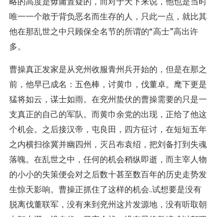
略的高度是毋庸置疑的，而对于天下来说，他也是当时
唯一一个敢于背负恶名而生存的人，只此一点，就比其
他在那乱世之中只顾保全名节的所谓的“高士”高出许
多。
曹操真正发家是从兖州收服青州兵开始的，但是在那之
前，他早已成名：五色棒，讨黄巾，伐董卓。麾下更是
猛将如云，谋士如雨。在兖州蛰伏的曹操需要的只是一
支真正的自己的军队。而黄巾余党的出现，正给了他这
个机会。之后接汉帝，屯良田，四方征讨，在短短五年
之内横扫徐冀并幽四州，灭吕布袁绍，把刘备打到失魂
落魄。在乱世之中，任何的机会稍纵即逝，而主宰人物
的小小的失策便会对之后数十甚至数百年的历史走势发
生惊天影响。曹操正抓住了这样的机会..试想要是没有
脱离伐董联军，没有来到兖州这片发源地，没有听取朝