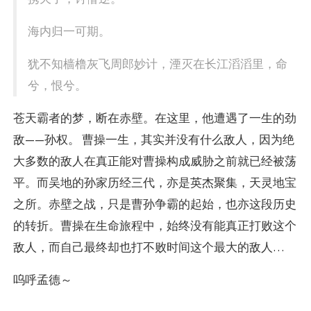
海内归一可期。
犹不知樯橹灰飞周郎妙计，湮灭在长江滔滔里，命
兮，恨兮。
苍天霸者的梦，断在赤壁。在这里，他遭遇了一生的劲
敌——孙权。 曹操一生，其实并没有什么敌人，因为绝
大多数的敌人在真正能对曹操构成威胁之前就已经被荡
平。而吴地的孙家历经三代，亦是英杰聚集，天灵地宝
之所。赤壁之战，只是曹孙争霸的起始，也亦这段历史
的转折。曹操在生命旅程中，始终没有能真正打败这个
敌人，而自己最终却也打不败时间这个最大的敌人…
呜呼孟德～