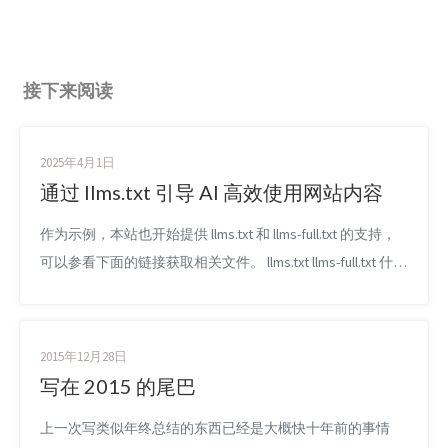
接下来阅读
2025年4月1日
通过 llms.txt 引导 AI 高效使用网站内容
作为示例，本站也开始提供 llms.txt 和 llms-full.txt 的支持，
可以参看下面的链接获取相关文件。 llms.txt llms-full.txt 什么
是 llms.txt 大型语言模型（LLMs）是截止至训练日期时的人
类知识的总集。而如果想要精确地解决更加实时的问题（比
如在进行代码生成、研究辅助等任务中），我们可以通过搜
2015年12月28日
索最新知识，依赖网络信息，来极...
写在 2015 的尾巴
上一次写类似年终总结的东西已经是大概快十年前的事情