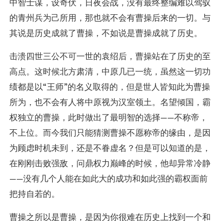
中智士谋，设奇伏，日夜会战，没有最终整编难以驾驭
的青州兵为己所用，那也就不会有曹操后来的一切。与
其说是历史成就了曹操，不如说是曹操成就了历史。
击溃四世三公不可一世的袁绍后，曹操站在了历史的至
高点。这时候北方肃清，中原几已一统，虽然这一切功
绩都是以“王师”的名义取得的，但是世人皆知此为曹操
所为，也不会有人将中原视为汉室领土。名望倾国，霸
权独立的曹操，此时做出了最明智的选择——不称帝，
不上位。而今我们只能猜测曹操不愿称帝的缘由，是因
为顾虑时机未到，还是不眷虚名？但是可以知道的是，
在刚刚击败强敌，问鼎权力巅峰的时候，他却异常冷静
——没有几个人能在如此大的成功和如此强的霸权面前
把持自若的。
曹操之所以是曹操，是因为你很难在历史上找到一个和