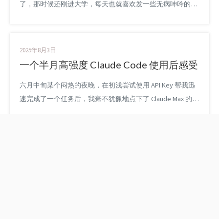
了，那时候还刚进大学，每天也就喜欢发一些无病呻吟的东
西。回望之后，发现那些蹉跎掉的岁月确实无法再重新来
过，不过也让我懂得了，幸好我们还能珍惜当下。 今年于我
来说，注定是不平凡的一年。愈到年关，写作的冲动就愈发
2025年8月3日
强烈，它驱使着我去记录下些什么，所以有了这篇写给自己
一个半月高强度 Claude Code 使用后感受
的“阔别已久”的年终总结。 无论何时，无论何地，平安就好
六月中旬某个闷热的夜晚，在初浅尝试使用 API Key 帮我迅
前几天因为北京雾霾很...
速完成了一个任务后，我毫不犹豫地点下了 Claude Max 的订
阅按钮。作为一个“买断制”时代的遗老，每月一两百美金的
订阅对当时的我来说还是太超前了。但是在一个半月之后回
头望去，看着那些按照 API 计价的被我烧掉的价值 3000 多美
金的 token，我似乎捡到了一个超大便宜？不过最近
Anthropic 宣布了新的 we...
TestFlight——完美的iOS
UIViewController的误用
app测试方案