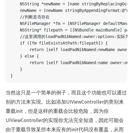
    NSString *newName = [name stringByReplacingOccur
    newName = [newName stringByAppendingFormat:@"@pa
    //判断是否存在

    NSFileManager *fm = [NSFileManager defaultManage
    NSString* filepath = [[NSBundle mainBundle] path
    //这里调用的loadPadNibNamed:owner:options:实际为为
    if ([fm fileExistsAtPath:filepath]) {

        return [self loadPadNibNamed:newName owner:o
    } else {

        return [self loadPadNibNamed:name owner:owne
    }

当然这只是一个简单的例子，而且这个功能也可以通过
别的方法来实现。比如添加UIViewController的类别来
重载init，但是这样的重载会比较危险，因为你
UIViewController的实现你无法完全知道，因此可能会
由于重载导致某些本来应有的init代码没有覆盖，从而