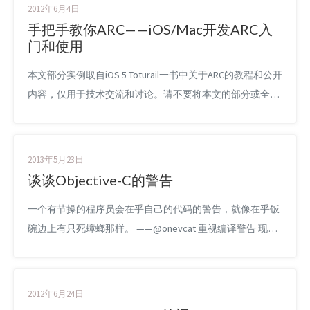
2012年6月4日
手把手教你ARC——iOS/Mac开发ARC入
门和使用
本文部分实例取自iOS 5 Toturail一书中关于ARC的教程和公开
内容，仅用于技术交流和讨论。请不要将本文的部分或全部
内容用于商用，谢谢合作。 欢迎转载本文，但是转载请注明
本文出处：http://www.onevcat.com/2012/06/arc-hand-by-
hand/ 本文适合人群：对iOS开发有一定基础，熟悉iOS开发
2013年5月23日
中内存管理的Reference Counting...
谈谈Objective-C的警告
一个有节操的程序员会在乎自己的代码的警告，就像在乎饭
碗边上有只死蟑螂那样。 ——@onevcat 重视编译警告 现在
编译器有时候会很吵，而编译器给出的警告对开发者来说是
很有用的信息。警告不会阻止继续编译和链接，也不会导致
程序不能运行，但是很多时候编译器会先你一步发现问题所
2012年6月24日
在，对于Objective-C来说特别如此。Clang不仅对于明显的