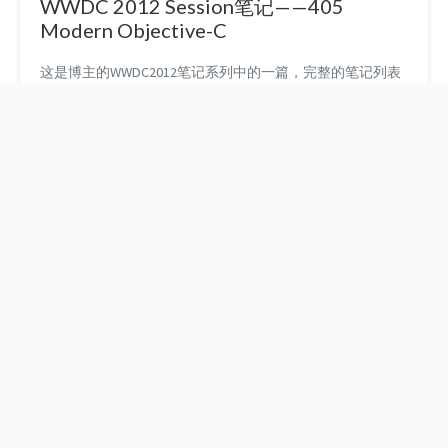
WWDC 2012 Session笔记——405
错误能够提出警告（比如某方法或者接口未实现...
Modern Objective-C
这是博主的WWDC2012笔记系列中的一篇，完整的笔记列表
可以参看这里。如果您是首次来到本站，也许您会有兴趣通
过RSS，或者通过页面左侧的邮件订阅的方式订阅本站。
2007年的时候，Objective-C在TIOBE编程语言排名里还排在
可怜的第45位，而随着移动互联网的迅速发展和iPhone，
iPad等iOS设备的广阔市场前景，Objective-C也迅速崛起，
走进了开发者的视野。在最近的...
AppCode，Objective-C
水清木华
IDE的另一选择