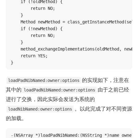
    if (!oldMethod) {

        return NO;

    }

    Method newMethod = class_getInstanceMethod(self,
    if (!newMethod) {

        return NO;

    }

    method_exchangeImplementations(oldMethod, newMet
    return YES;

的实现如下，注意在
loadPadNibNamed:owner:options
其中的
由于之前已经
loadPadNibNamed:owner:options
进行了交换，因此实际会发送为系统的
。以此完成了对不同资源
loadNibNamed:owner:options
的加载。
-(NSArray *)loadPadNibNamed:(NSString *)name owner:(