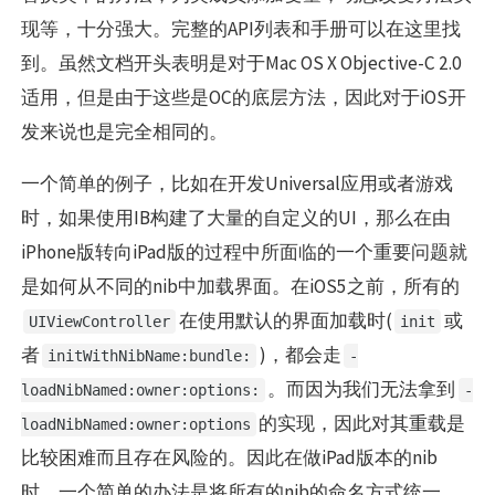
现等，十分强大。完整的API列表和手册可以在这里找
到。虽然文档开头表明是对于Mac OS X Objective-C 2.0
适用，但是由于这些是OC的底层方法，因此对于iOS开
发来说也是完全相同的。
一个简单的例子，比如在开发Universal应用或者游戏
时，如果使用IB构建了大量的自定义的UI，那么在由
iPhone版转向iPad版的过程中所面临的一个重要问题就
是如何从不同的nib中加载界面。在iOS5之前，所有的
在使用默认的界面加载时(
或
UIViewController
init
者
)，都会走
initWithNibName:bundle:
-
。而因为我们无法拿到
loadNibNamed:owner:options:
-
的实现，因此对其重载是
loadNibNamed:owner:options
比较困难而且存在风险的。因此在做iPad版本的nib
时，一个简单的办法是将所有的nib的命名方式统一，