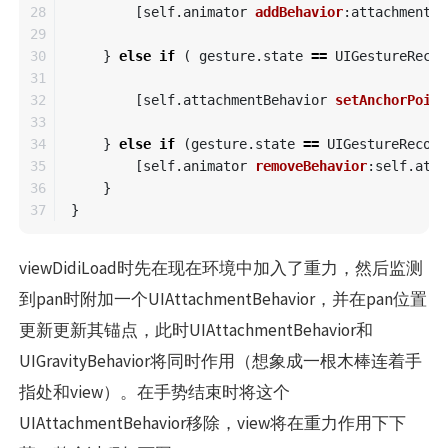
28

[
self
.
animator
addBehavior
:
attachmentBe
29

30

}
else
if
(
gesture
.
state
==
UIGestureRecog
31

32

[
self
.
attachmentBehavior
setAnchorPoint
33

34

}
else
if
(
gesture
.
state
==
UIGestureRecogn
35

[
self
.
animator
removeBehavior
:
self
.
atta
36

}
}
viewDidiLoad时先在现在环境中加入了重力，然后监测
到pan时附加一个UIAttachmentBehavior，并在pan位置
更新更新其锚点，此时UIAttachmentBehavior和
UIGravityBehavior将同时作用（想象成一根木棒连着手
指处和view）。在手势结束时将这个
UIAttachmentBehavior移除，view将在重力作用下下