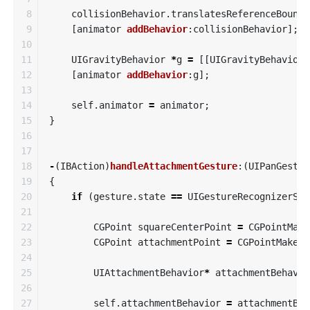
8

collisionBehavior
.
translatesReferenceBounds
9

[
animator
addBehavior
:
collisionBehavior
];
10

11

UIGravityBehavior
*
g
=
[[
UIGravityBehavior
12

[
animator
addBehavior
:
g
];
13

14

self
.
animator
=
animator
;
15

}
16

17

18

-
(
IBAction
)
handleAttachmentGesture
:(
UIPanGestur
19

{
20

if
(
gesture
.
state
==
UIGestureRecognizerSta
21

22

CGPoint
squareCenterPoint
=
CGPointMake
23

CGPoint
attachmentPoint
=
CGPointMake
(
-
24

25

UIAttachmentBehavior
*
attachmentBehavio
26

27

self
.
attachmentBehavior
=
attachmentBeh