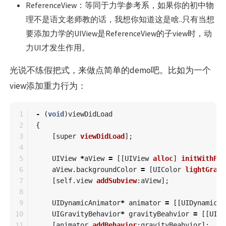
ReferenceView：等同于力学参考系，如果你的初中物
理不是语文老师教的话，我想你知道这是啥..只有当想
要添加力学的UIView是ReferenceView的子view时，动
力UI才发生作用。
光说不练假把式，来做点简单的demo吧。比如为一个
view添加重力行为：
1

-
(
void
)
viewDidLoad
2

{
3

[
super
viewDidLoad
];
4

5

UIView
*
aView
=
[[
UIView
alloc
]
initWithFra
6

aView
.
backgroundColor
=
[
UIColor
lightGrayC
7

[
self
.
view
addSubview
:
aView
];
8

9

UIDynamicAnimator
*
animator
=
[[
UIDynamicAn
10

UIGravityBehavior
*
gravityBeahvior
=
[[
UIGr
11

[
animator
addBehavior
:
gravityBeahvior
];