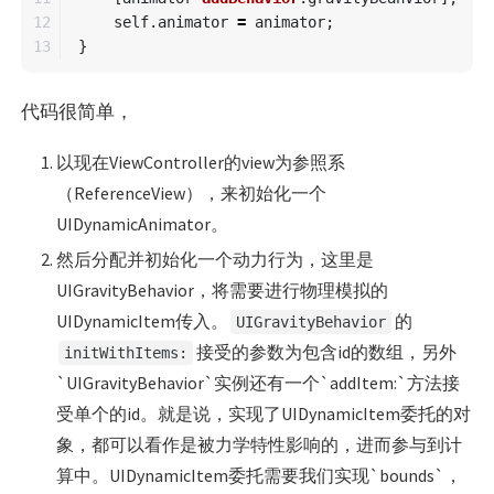
12

self
.
animator
=
animator
;
}
代码很简单，
以现在ViewController的view为参照系
（ReferenceView），来初始化一个
UIDynamicAnimator。
然后分配并初始化一个动力行为，这里是
UIGravityBehavior，将需要进行物理模拟的
UIDynamicItem传入。
的
UIGravityBehavior
接受的参数为包含id
的数组，另外
initWithItems:
`UIGravityBehavior`实例还有一个`addItem:`方法接
受单个的id
。就是说，实现了UIDynamicItem委托的对
象，都可以看作是被力学特性影响的，进而参与到计
算中。UIDynamicItem委托需要我们实现`bounds`，