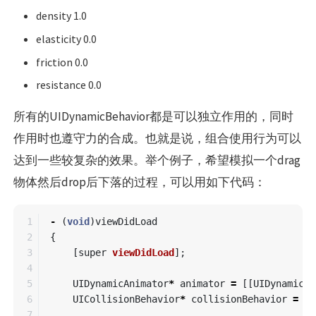
density 1.0
elasticity 0.0
friction 0.0
resistance 0.0
所有的UIDynamicBehavior都是可以独立作用的，同时
作用时也遵守力的合成。也就是说，组合使用行为可以
达到一些较复杂的效果。举个例子，希望模拟一个drag
物体然后drop后下落的过程，可以用如下代码：
1

-
(
void
)
viewDidLoad
2

{
3

[
super
viewDidLoad
];
4

5

UIDynamicAnimator
*
animator
=
[[
UIDynamicAn
6

UICollisionBehavior
*
collisionBehavior
=
[[
7
