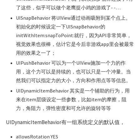
了这些，似乎可以做个老鹰捉小鸡的游戏了- -…
UISnapBehavior 将UIView通过动画吸附到某个点上。
初始化的时候设定一下UISnapBehavior的
initWithItem:snapToPoint:就行，因为API非常简单，
视觉效果也很棒，估计它是今后非游戏app里会被最常
用的效果之一了；
UIPushBehavior 可以为一个UIView施加一个力的作
用，这个力可以是持续的，也可以只是一个冲量。当
然我们可以指定力的大小，方向和作用点等等信息。
UIDynamicItemBehavior 其实是一个辅助的行为，用
来在item层级设定一些参数，比如item的摩擦，阻
力，角阻力，弹性密度和可允许的旋转等等
UIDynamicItemBehavior有一组系统定义的默认值，
allowsRotation YES