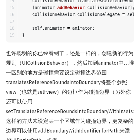
14

collisionBehavior
.
translatesReferenceBounds
15

[
animator
addBehavior
:
collisionBehavior
];
16

collisionBehavior
.
collisionDelegate
=
self
;
17

18

self
.
animator
=
animator
;
}
也许聪明的你已经看到了，还是一样的，创建新的行为
规则（UICollisionBehavior），然后加到animator中…唯
一区别的地方是碰撞需要设定碰撞边界范围
translatesReferenceBoundsIntoBoundary将整个参照
view（也就是self.view）的边框作为碰撞边界（另外你
还可以使用
setTranslatesReferenceBoundsIntoBoundaryWithInsets:
这样的方法来设定某一个区域作为碰撞边界，更复杂的
边界可以使用addBoundaryWithIdentifier:forPath:来添