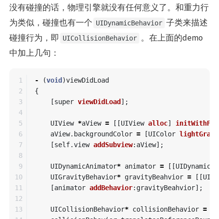
没有碰撞的话，物理引擎就没有任何意义了。和重力行
为类似，碰撞也有一个
子类来描述
UIDynamicBehavior
碰撞行为，即
。在上面的demo
UICollisionBehavior
中加上几句：
1

-
(
void
)
viewDidLoad
2

{
3

[
super
viewDidLoad
];
4

5

UIView
*
aView
=
[[
UIView
alloc
]
initWithFra
6

aView
.
backgroundColor
=
[
UIColor
lightGrayC
7

[
self
.
view
addSubview
:
aView
];
8

9

UIDynamicAnimator
*
animator
=
[[
UIDynamicAn
10

UIGravityBehavior
*
gravityBeahvior
=
[[
UIGr
11

[
animator
addBehavior
:
gravityBeahvior
];
12

13

UICollisionBehavior
*
collisionBehavior
=
[[