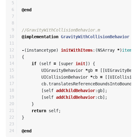
5

6

@end
7

8

9

//GravityWithCollisionBehavior.m
10

@implementation
GravityWithCollisionBehavior
11

12

-
(
instancetype
)
initWithItems
:(
NSArray
*
)
items
13

{
14

if
(
self
=
[
super
init
])
{
15

UIGravityBehavior
*
gb
=
[[
UIGravityBeha
16

UICollisionBehavior
*
cb
=
[[
UICollision
17

cb
.
translatesReferenceBoundsIntoBoundar
18

[
self
addChildBehavior
:
gb
];
19

[
self
addChildBehavior
:
cb
];
20

}
21

return
self
;
22

}
23

@end