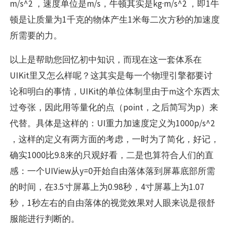
m/s^2 ，速度单位是m/s，牛顿其实是kg·m/s^2 ，即1牛
顿是让质量为1千克的物体产生1米每二次方秒的加速度
所需要的力。
以上是帮助您回忆初中知识，而现在这一套体系在
UIKit里又怎么样呢？这其实是每一个物理引擎都要讨
论和明白的事情，UIKit的单位体制里由于m这个东西太
过夸张，因此用等量化的点（point，之后简写为p）来
代替。具体是这样的：UI重力加速度定义为1000p/s^2
，这样的定义有两方面的考虑，一时为了简化，好记，
确实1000比9.8来的只观好看，二是也算符合人们的直
感：一个UIView从y=0开始自由落体落到屏幕底部所需
的时间，在3.5寸屏幕上为0.98秒，4寸屏幕上为1.07
秒，1秒左右的自由落体的视觉效果对人眼来说是很舒
服能进行判断的。