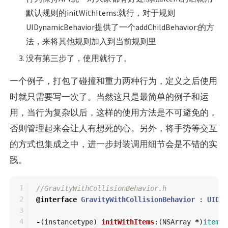
默认规则的initWithItems:就行，对于规则
UIDynamicBehavior提供了一个addChildBehavior:的方
法，来将其他规则加入到当前规则里
没有第三步了，使用就行了。
一个例子，打包了碰撞和重力两种行为，定义之后使用
时就只需要写一次了。当然这只是最简单的例子和运
用，当行为复杂以后，这样的使用方法是不可避免的，
否则管理起来会让人有想死的心。另外，将手势等交互
的方式也集成之中，进一步封装调用细节会是不错的实
践。
1

//GravityWithCollisionBehavior.h
2

@interface
GravityWithCollisionBehavior
:
UIDyn
3

4

-
(
instancetype
)
initWithItems
:(
NSArray
*
)
items
;