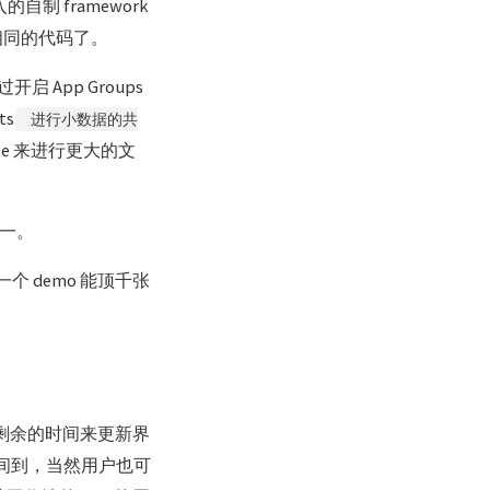
制 framework
用相同的代码了。
App Groups
s
进行小数据的共
SQLite 来进行更大的文
之一。
 demo 能顶千张
剩余的时间来更新界
户时间到，当然用户也可