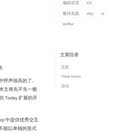
编程语言
iOS
最佳实践
objc
ui
swiftui
文章目录
法
总览
Timer Demo
户中呼声很高的了。
总结
本文将先不失一般
oday 扩展的开
app 中提供优秀交互
是不能以单独的形式