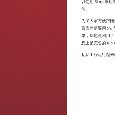
以使用 Stop 
型。
为了大家方便跟随这
言当然是要用 Sw
单，却也是利用了
想上是完备的 iOS 8 
初始工程运行起来