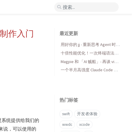
扩展制作入门
最近更新
用好你的 jj - 重新思考 Agent 时代
的版本控制
十倍性能优化！一次终端语法高
亮库的 AI 折腾与收获
Magpie 和 「AI 贼船」- 再谈 vibe
coding，当代码变得廉价时...
一个半月高强度 Claude Code 使
用后感受
热门标签
swift
开发者体验
可以通过系统提供给我们的
wwdc
xcode
OS 来说，可以使用的