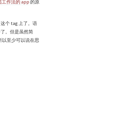
工作法的 app
的原
这个 tag 上了。语
就好了。但是虽然简
局，所以至少可以说在思