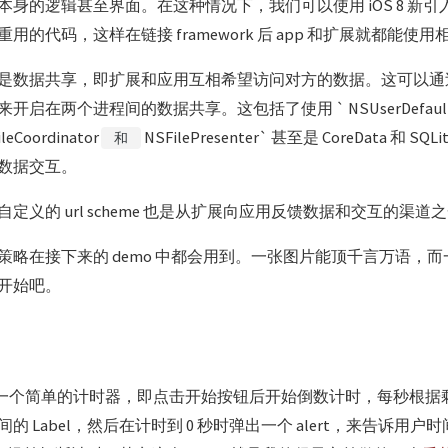
身的逻辑甚至界面。在这种情况下，我们可以使用 iOS 8 新引入的自
用的代码，这样在链接 framework 后 app 和扩展就都能使
数据共享，即扩展和应用互相希望访问对方的数据。这可以通过开启 
启在两个进程间的数据共享。这包括了使用 ` NSUserDefault
leCoordinator
NSFilePresenter` 甚至是 CoreData 和 
和
数据交互。
定义的 url scheme 也是从扩展向应用反馈数据和交互的渠道
略在接下来的 demo 中都会用到。一张图片能顶千言万语，而一个
开始吧。
用是一个简单的计时器，即点击开始按钮后开始倒数计时，每秒根据
的 Label，然后在计时到 0 秒时弹出一个 alert，来告诉用