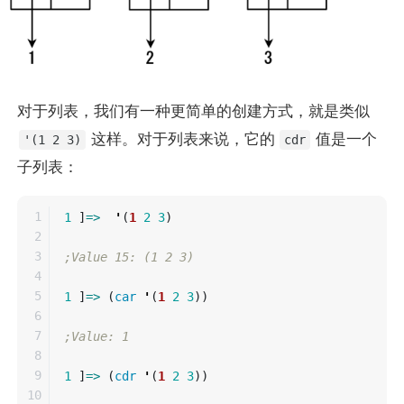
对于列表，我们有一种更简单的创建方式，就是类似
这样。对于列表来说，它的
值是一个
'(1 2 3)
cdr
子列表：
1

1
]
=>
'
(
1
2
3
)
2

3

;Value 15: (1 2 3)
4

5

1
]
=>
(
car
'
(
1
2
3
))
6

7

;Value: 1
8

9

1
]
=>
(
cdr
'
(
1
2
3
))
10
