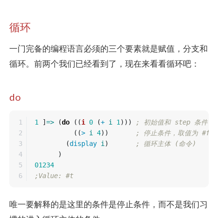
循环
一门完备的编程语言必须的三个要素就是赋值，分支和
循环。前两个我们已经看到了，现在来看看循环吧：
do
1

1
]
=>
(
do
((
i
0
(
+
i
1
)))
; 初始值和 step 条件
2

((
>
i
4
))
; 停止条件，取值为 #f 
3

(
display
i
)
; 循环主体 (命令)
4

)
5

01234
;Value: #t
唯一要解释的是这里的条件是停止条件，而不是我们习