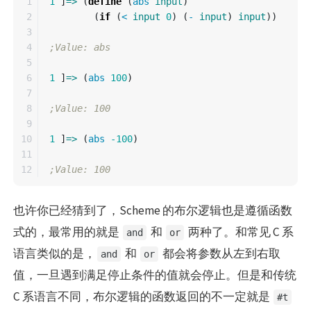
1

1
]
=>
(
define
(
abs
input
)
2

(
if
(
<
input
0
)
(
-
input
)
input
))
3

4

;Value: abs
5

6

1
]
=>
(
abs
100
)
7

8

;Value: 100
9

10

1
]
=>
(
abs
-100
)
11

;Value: 100
也许你已经猜到了，Scheme 的布尔逻辑也是遵循函数
式的，最常用的就是
和
两种了。和常见 C 系
and
or
语言类似的是，
和
都会将参数从左到右取
and
or
值，一旦遇到满足停止条件的值就会停止。但是和传统
C 系语言不同，布尔逻辑的函数返回的不一定就是
#t