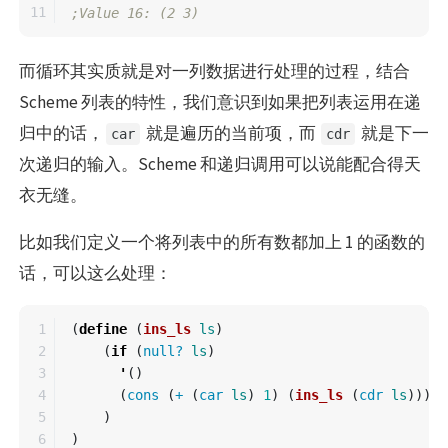
;Value 16: (2 3)
而循环其实质就是对一列数据进行处理的过程，结合
Scheme 列表的特性，我们意识到如果把列表运用在递
归中的话，
就是遍历的当前项，而
就是下一
car
cdr
次递归的输入。Scheme 和递归调用可以说能配合得天
衣无缝。
比如我们定义一个将列表中的所有数都加上 1 的函数的
话，可以这么处理：
1

(
define
(
ins_ls
ls
)
2

(
if
(
null?
ls
)
3

'
()
4

(
cons
(
+
(
car
ls
)
1
)
(
ins_ls
(
cdr
ls
)))
5

)
6

)