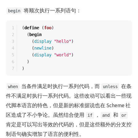
将顺次执行一系列语句：
begin
1

(
define
(
foo
)
2

(
begin
3

(
display
"hello"
)
4

(
newline
)
5

(
display
"world"
)
6

)
)
当条件满足时执行一系列代码，而
在条
when
unless
件不满足时执行一系列代码。这些改动可以看出一些现
代脚本语言的特色，但是新的标准据说也在 Scheme 社
区造成了不小争论。虽然结合使用
，
和
if
and
or
肯定是可以写出等效的代码的，但是这些额外的分支控
制语句确实增加了语言的便利性。