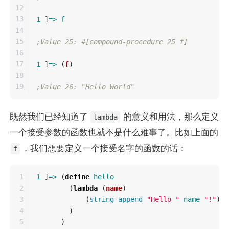
12

13

1
]
=>
f
14

15

;Value 25: #[compound-procedure 25 f]
16

17

1
]
=>
(
f
)
18

;Value 26: "Hello World"
既然我们已经知道了
的意义和用法，那么定义
lambda
一个接受参数的函数也就不是什么难事了。比如上面的
，我们想要定义一个接受名字的函数的话：
f
1

1
]
=>
(
define
hello
2

(
lambda
(
name
)
3

(
string-append
"Hello "
name
"!"
)
4

)
5

)