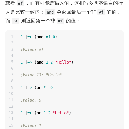
或者
，而有可能是输入值，这和很多脚本语言的行
#f
为是比较一致的：
会返回最后一个非
的值，
and
#f
而
则返回第一个非
的值：
or
#f
1

1
]
=>
(
and
#f
0
)
2

3

;Value: #f
4

5

1
]
=>
(
and
1
2
"Hello"
)
6

7

;Value 13: "Hello"
8

9

1
]
=>
(
or
#f
0
)
10

11

;Value: 0
12

13

1
]
=>
(
or
1
2
"Hello"
)
14

15

;Value: 1