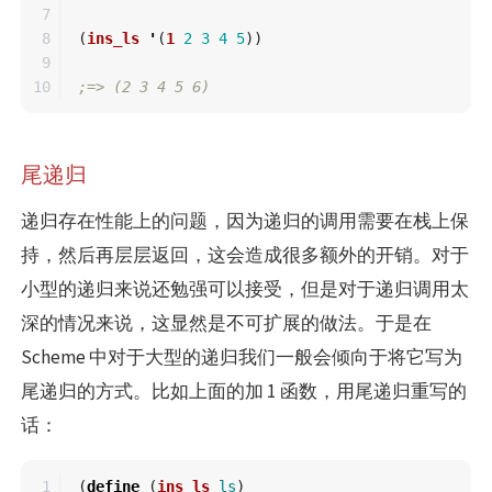
7

8

(
ins_ls
'
(
1
2
3
4
5
))
9

;=> (2 3 4 5 6)
尾递归
递归存在性能上的问题，因为递归的调用需要在栈上保
持，然后再层层返回，这会造成很多额外的开销。对于
小型的递归来说还勉强可以接受，但是对于递归调用太
深的情况来说，这显然是不可扩展的做法。于是在
Scheme 中对于大型的递归我们一般会倾向于将它写为
尾递归的方式。比如上面的加 1 函数，用尾递归重写的
话：
1

(
define
(
ins_ls
ls
)