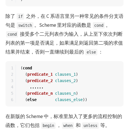
除了
之外，在 C 系语言里另一种常见的条件分支语
if
句是
。Scheme 里对应的函数是
。
switch
cond
接受多个二元列表作为输入，从上至下依次判断
cond
列表的第一项是否满足，如果满足则返回第二项的求值
结果并结束，否则一直继续到最后的
：
else
1

(
cond
2

(
predicate_1
clauses_1
)
3

(
predicate_2
clauses_2
)
4

......
5

(
predicate_n
clauses_n
)
(
else
clauses_else
))
在新版的 Scheme 中，标准里加入了更多的流程控制的
函数，它们包括
，
和
等。
begin
when
unless