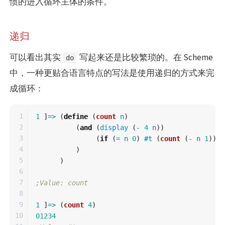
惯的进入循环主体的条件。
递归
可以看出其实
写起来还是比较繁琐的。在 Scheme
do
中，一种更贴合语言特点的写法是使用递归的方式来完
成循环：
1

1
]
=>
(
define
(
count
n
)
2

(
and
(
display
(
-
4
n
))
3

(
if
(
=
n
0
)
#t
(
count
(
-
n
1
)))
4

)
5

)
6

7

;Value: count
8

9

1
]
=>
(
count
4
)
10

01234