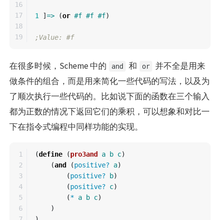
16

17

1
]
=>
(
or
#f
#f
#f
)
18

;Value: #f
在很多时候，Scheme 中的
和
并不全是用来
and
or
做条件的组合，而是用来简化一些代码的写法，以及为
了顺次执行一些代码的。比如说下面的函数在三个输入
都为正数的情况下返回它们的乘积，可以想象和对比一
下在指令式编程中同样功能的实现。
1

(
define
(
pro3and
a
b
c
)
2

(
and
(
positive?
a
)
3

(
positive?
b
)
4

(
positive?
c
)
5

(
*
a
b
c
)
6

)
)