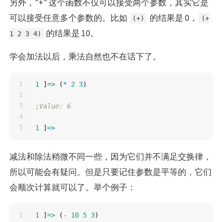
另外，”+” 这个函数不仅可以接受两个参数，其实它是
可以接受任意多个参数的。比如
的结果是 0，
(+)
(+
的结果是 10。
1 2 3 4)
学会加法以后，乘法自然也不在话下了。
1

1
]
=>
(
*
2
3
)
2

3

;Value: 6
4

1
]
=>
减法和除法稍微不同一些，因为它们并不满足交换律，
所以可能会有疑问。但是只要记住参数是平等的，它们
会顺次计算就可以了。举个例子：
1

1
]
=>
(
-
10
5
3
)