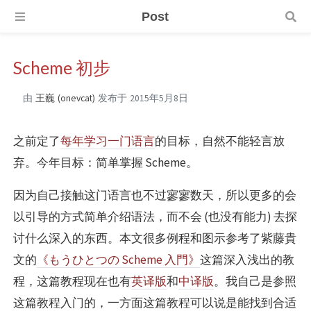
Post
Scheme 初步
由
王巍 (onevcat)
发布于
2015年5月8日
之前定了
每年学习一门语言
的目标，自然不能轻言放
弃。今年目标：简单掌握 Scheme。
因为自己接触这门语言也不过寥寥数天，所以更多的会
以引导的方式简单介绍语法，而不会 (也没有能力) 去探
讨什么深入的东西。本文很多例程和图示参考了紫藤貴
文的
《もうひとつの Scheme 入門》
这篇深入浅出的教
程，这篇教程现在也有
英译版
和
中译版
。我自己是参照
这篇教程入门的，一方面这篇教程可以说是能找到合适