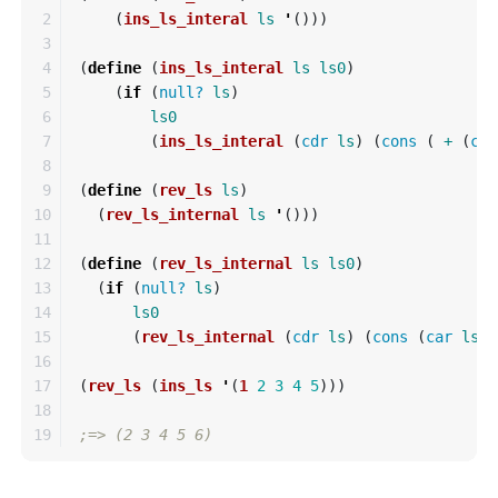
2

(
ins_ls_interal
ls
'
()))
3

4

(
define
(
ins_ls_interal
ls
ls0
)
5

(
if
(
null?
ls
)
6

ls0
7

(
ins_ls_interal
(
cdr
ls
)
(
cons
(
+
(
car
8

9

(
define
(
rev_ls
ls
)
10

(
rev_ls_internal
ls
'
()))
11

12

(
define
(
rev_ls_internal
ls
ls0
)
13

(
if
(
null?
ls
)
14

ls0
15

(
rev_ls_internal
(
cdr
ls
)
(
cons
(
car
ls
)
16

17

(
rev_ls
(
ins_ls
'
(
1
2
3
4
5
)))
18

;=> (2 3 4 5 6)