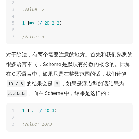
2

3

;Value: 2
4

5

1
]
=>
(
/
20
2
2
)
6

;Value: 5
对于除法，有两个需要注意的地方。首先和我们熟悉的
很多语言不同，Scheme 是默认有分数的概念的。比如
在 C 系语言中，如果只是在整数范围的话，我们计算
的结果会是
；如果是浮点型的话结果为
10 / 3
3
。而在 Scheme 中，结果是这样的：
3.33333
1

1
]
=>
(
/
10
3
)
2

;Value: 10/3