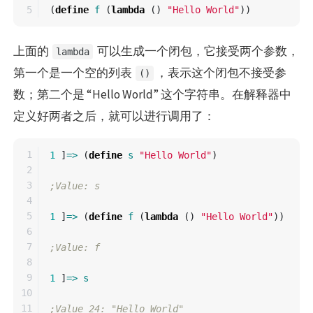
(
define
f
(
lambda
()
"Hello World"
))
上面的
可以生成一个闭包，它接受两个参数，
lambda
第一个是一个空的列表
，表示这个闭包不接受参
()
数；第二个是 “Hello World” 这个字符串。在解释器中
定义好两者之后，就可以进行调用了：
1

1
]
=>
(
define
s
"Hello World"
)
2

3

;Value: s
4

5

1
]
=>
(
define
f
(
lambda
()
"Hello World"
))
6

7

;Value: f
8

9

1
]
=>
s
10

11

;Value 24: "Hello World"