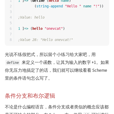
1

1
]
=>
(
define
(
hello
name
)
2

(
string-append
"Hello "
name
"!"
))
3

4

;Value: hello
5

6

1
]
=>
(
hello
"onevcat"
)
7

;Value 28: "Hello onevcat!"
光说不练假把式，所以留个小练习给大家吧，用
来定义一个函数，让其为输入的数字 +1。如果
define
你无压力地搞定了的话，我们就可以继续看看 Scheme
里的条件语句怎么写了。
条件分支和布尔逻辑
不论是什么编程语言，条件分支或者类似的概念应该都