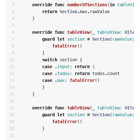
2

override
func
numberOfSections
(
in
tableView
3

return
Section
.
max
.
rawValue
4

}
5

6

override
func
tableView
(
_
tableView
:
UITabl
7

guard
let
section
=
Section
(
rawValue
:
s
8

fatalError
()
9

}
10

switch
section
{
11

case
.
input
:
return
1
12

case
.
todos
:
return
todos
.
count
13

case
.
max
:
fatalError
()
14

}
15

}
16

17

override
func
tableView
(
_
tableView
:
UITabl
18

guard
let
section
=
Section
(
rawValue
:
i
19

fatalError
()
20

}
21
