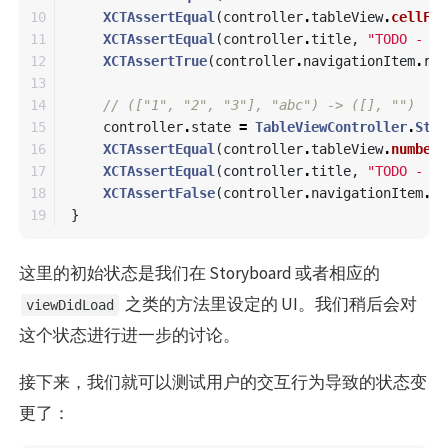
10

XCTAssertEqual
(
controller
.
tableView
.
cellFor
11

XCTAssertEqual
(
controller
.
title
,
"TODO - (3
12

XCTAssertTrue
(
controller
.
navigationItem
.
rig
13

14

// (["1", "2", "3"], "abc") -> ([], "")
15

controller
.
state
=
TableViewController
.
Stat
16

XCTAssertEqual
(
controller
.
tableView
.
numberO
17

XCTAssertEqual
(
controller
.
title
,
"TODO - (0
18

XCTAssertFalse
(
controller
.
navigationItem
.
ri
}
这里的初始状态是我们在 Storyboard 或者相应的
之类的方法里设定的 UI。我们稍后会对
viewDidLoad
这个状态进行进一步的讨论。
接下来，我们就可以测试用户的交互行为导致的状态变
更了：