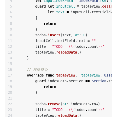
4

let
inputIndexPath
=
IndexPath
(
row
:
0
,
5

guard
let
inputCell
=
tableView
.
cellFor
6

let
text
=
inputCell
.
textField
.
te
7

{
8

return
9

}
10

todos
.
insert
(
text
,
at
:
0
)
11

inputCell
.
textField
.
text
=
""
12

title
=
"TODO - (
\(
todos
.
count
)
)"
13

tableView
.
reloadData
()
14

}
15

16

// 移除待办
17

override
func
tableView
(
_
tableView
:
UITabl
18

guard
indexPath
.
section
==
Section
.
todo
19

return
20

}
21

22

todos
.
remove
(
at
:
indexPath
.
row
)
23

title
=
"TODO - (
\(
todos
.
count
)
)"
24

tableView
.
reloadData
()