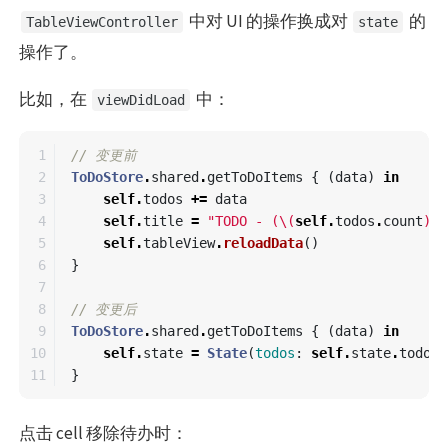
中对 UI 的操作换成对
的
TableViewController
state
操作了。
比如，在
中：
viewDidLoad
1

// 变更前
2

ToDoStore
.
shared
.
getToDoItems
{
(
data
)
in
3

self
.
todos
+=
data
4

self
.
title
=
"TODO - (
\(
self
.
todos
.
count
)
)"
5

self
.
tableView
.
reloadData
()
6

}
7

8

// 变更后
9

ToDoStore
.
shared
.
getToDoItems
{
(
data
)
in
10

self
.
state
=
State
(
todos
:
self
.
state
.
todos
}
点击 cell 移除待办时：