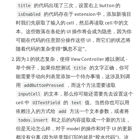
的代码出现了三次，设置右上 button 的
title
的代码存在于 extension 中，添加新项目
isEnabled
时我们先获取了输入的 cell，然后再读取 cell 中的文
本。这些散落在各处的 UI 操作将会成为隐患，因为你
可能在代码的任意部分操作这些 UI，而它们的状态将
随着代码的复杂变得“飘忽不定”。
因为 1 的状态复杂，使得 View Controller 难以测试 -
举个例子，如果你想测试
的文字正确，你可
title
能需要手动向列表里添加一个待办事项，这涉及到调
用
，而这个方法需要读取
addButtonPressed
的文本，那么你可能还需要先去设置这个
inputCell
cell 中
的
值。当然你也可以用
UITextField
text
依赖注入的方式给
方法一个文本参数，或者将
add
和之后的内容提取成一个新的方法，
todos.insert
但是无论怎么样，对于 model 的操作和对于 UI 的更新
都没有分离 (因为毕竟我们写的就是“胶水代码”)。这