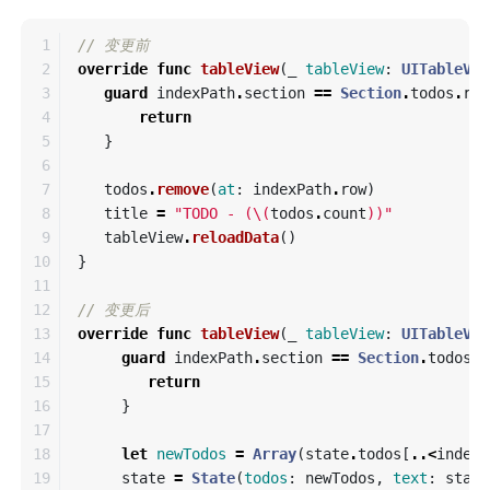
1

// 变更前
2

override
func
tableView
(
_
tableView
:
UITableVie
3

guard
indexPath
.
section
==
Section
.
todos
.
raw
4

return
5

}
6

7

todos
.
remove
(
at
:
indexPath
.
row
)
8

title
=
"TODO - (
\(
todos
.
count
)
)"
9

tableView
.
reloadData
()
10

}
11

12

// 变更后
13

override
func
tableView
(
_
tableView
:
UITableVie
14

guard
indexPath
.
section
==
Section
.
todos
.
r
15

return
16

}
17

18

let
newTodos
=
Array
(
state
.
todos
[
..<
indexP
19

state
=
State
(
todos
:
newTodos
,
text
:
state