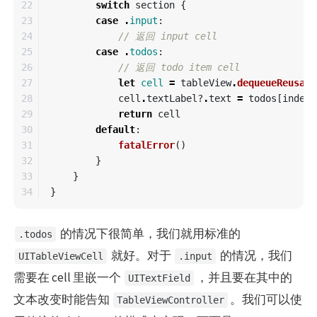
22

switch
section
{
23

case
.
input
:
24

// 返回 input cell
25

case
.
todos
:
26

// 返回 todo item cell
27

let
cell
=
tableView
.
dequeueReusabl
28

cell
.
textLabel
?
.
text
=
todos
[
indexP
29

return
cell
30

default
:
31

fatalError
()
32

}
33

}
}
的情况下很简单，我们就用标准的
.todos
就好。对于
的情况，我们
UITableViewCell
.input
需要在 cell 里嵌一个
，并且要在其中的
UITextField
文本改变时能告知
。我们可以使
TableViewController