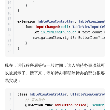
14

}
15

}
16

17

extension
TableViewController
:
TableViewInputCe
18

func
inputChanged
(
cell
:
TableViewInputCell
,
19

let
isItemLengthEnough
=
text
.
count
>=
20

navigationItem
.
rightBarButtonItem
?
.
isEn
21

}
22

}
现在，运行程序后等待一段时间，读入的待办事项就可
以被展示了。接下来，添加待办和移除待办的部分很容
易实现：
1

class
TableViewController
:
UITableViewControlle
2

// 添加待办
3

@IBAction
func
addButtonPressed
(
_
sender
:
A