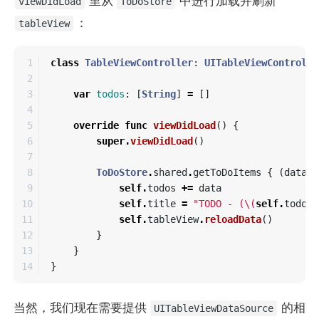
里从
中进行加载并刷新
viewDidLoad
ToDoStore
：
tableView
1

class
TableViewController
:
UITableViewControlle
2

3

var
todos
:
[
String
]
=
[]
4

5

override
func
viewDidLoad
()
{
6

super
.
viewDidLoad
()
7

8

ToDoStore
.
shared
.
getToDoItems
{
(
data
)
9

self
.
todos
+=
data
10

self
.
title
=
"TODO - (
\(
self
.
todos
.
11

self
.
tableView
.
reloadData
()
12

}
13

}
}
当然，我们现在需要提供
的相
UITableViewDataSource