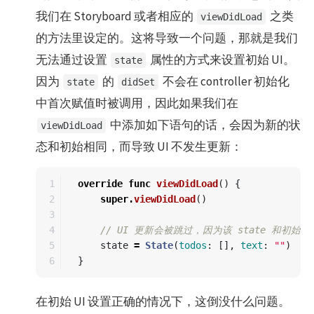
我们在 Storyboard 或者相应的
之类
viewDidLoad
的方法里设定的。这将导致一个问题，那就是我们
无法通过设置
属性的方式来设置初始 UI。
state
因为
的
不会在 controller 初始化
state
didSet
中首次赋值时被调用，因此如果我们在
中添加如下语句的话，会因为新的状
viewDidLoad
态和初始相同，而导致 UI 不发生更新：
1

override
func
viewDidLoad
()
{
2

super
.
viewDidLoad
()
3

4

// UI 更新会被跳过，因为该 state 和初始
5

state
=
State
(
todos
:
[],
text
:
""
)
}
在初始 UI 设置正确的情况下，这倒没什么问题。