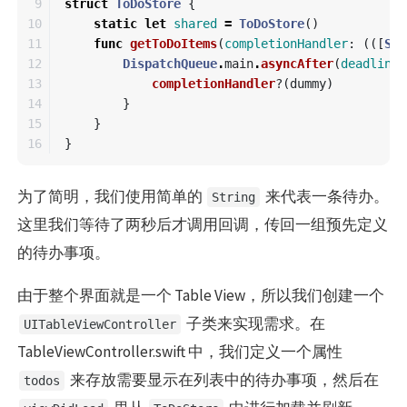
9

struct
ToDoStore
{
10

static
let
shared
=
ToDoStore
()
11

func
getToDoItems
(
completionHandler
:
(([
Str
12

DispatchQueue
.
main
.
asyncAfter
(
deadline
:
13

completionHandler
?(
dummy
)
14

}
15

}
}
为了简明，我们使用简单的
来代表一条待办。
String
这里我们等待了两秒后才调用回调，传回一组预先定义
的待办事项。
由于整个界面就是一个 Table View，所以我们创建一个
子类来实现需求。在
UITableViewController
TableViewController.swift 中，我们定义一个属性
来存放需要显示在列表中的待办事项，然后在
todos