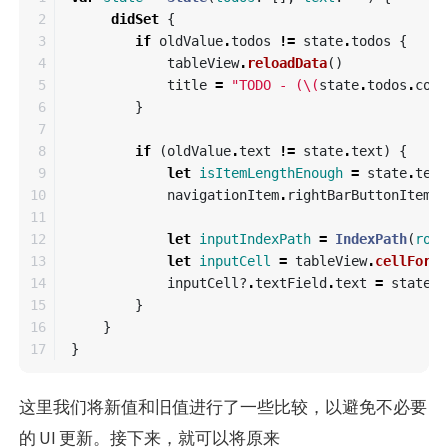
2

didSet
{
3

if
oldValue
.
todos
!=
state
.
todos
{
4

tableView
.
reloadData
()
5

title
=
"TODO - (
\(
state
.
todos
.
coun
6

}
7

8

if
(
oldValue
.
text
!=
state
.
text
)
{
9

let
isItemLengthEnough
=
state
.
text
10

navigationItem
.
rightBarButtonItem
?
.
11

12

let
inputIndexPath
=
IndexPath
(
row
:
13

let
inputCell
=
tableView
.
cellForRo
14

inputCell
?
.
textField
.
text
=
state
.
t
15

}
16

}
}
这里我们将新值和旧值进行了一些比较，以避免不必要
的 UI 更新。接下来，就可以将原来