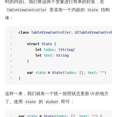
时的内容)。我们将这两个变量进行简单的封装，在
里添加一个内嵌的
结构
TableViewController
State
体：
1

class
TableViewController
:
UITableViewControlle
2

3

struct
State
{
4

let
todos
:
[
String
]
5

let
text
:
String
6

}
7

8

var
state
=
State
(
todos
:
[],
text
:
""
)
}
这样一来，我们就有一个统一按照状态更新 UI 的地方
了。使用
的
即可：
state
didSet
1

var
state
=
State
(
todos
:
[],
text
:
""
)
{