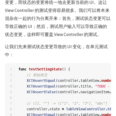
变更，而状态的变更将统一地去更新当前的 UI。这让
View Controller 的测试变得容易很多。我们可以将本来
混杂在一起的行为分离开来：首先，测试状态变更可以
导致正确的 UI；然后，测试用户输入可以导致正确的
状态变更，这样即可覆盖 View Controller 的测试。
让我们先来测试状态变更导致的 UI 变化，在单元测试
中：
1

func
testSettingState
()
{
2

// 初始状态
3

XCTAssertEqual
(
controller
.
tableView
.
numberO
4

XCTAssertEqual
(
controller
.
title
,
"TODO - (0
5

XCTAssertFalse
(
controller
.
navigationItem
.
ri
6

7

// ([], "") -> (["1", "2", "3"], "abc")
8

controller
.
state
=
TableViewController
.
Stat
9

XCTAssertEqual
(
controller
.
tableView
.
numberO