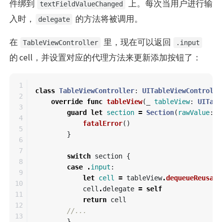
件绑到
上。每次当用户进行输
textFieldValueChanged
入时，
的方法将被调用。
delegate
在
里，现在可以返回
TableViewController
.input
的 cell，并设置对应的代理方法来更新添加按钮了：
1

class
TableViewController
:
UITableViewControlle
2

override
func
tableView
(
_
tableView
:
UITabl
3

guard
let
section
=
Section
(
rawValue
:
i
4

fatalError
()
5

}
6

7

switch
section
{
8

case
.
input
:
9

let
cell
=
tableView
.
dequeueReusabl
10

cell
.
delegate
=
self
11

return
cell
12

//...
13

}