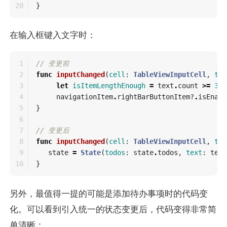
}
在输入框键入文字时：
1

// 变更前
2

func
inputChanged
(
cell
:
TableViewInputCell
,
tex
3

let
isItemLengthEnough
=
text
.
count
>=
3
4

navigationItem
.
rightBarButtonItem
?
.
isEnabl
5

}
6

7

// 变更后
8

func
inputChanged
(
cell
:
TableViewInputCell
,
tex
9

state
=
State
(
todos
:
state
.
todos
,
text
:
text
}
另外，最值得一提的可能是添加待办事项时的代码变
化。可以看到引入统一的状态变更后，代码变得非常简
单清晰：