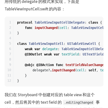
用传统的 delegate 的模式来实现，下面是
TableViewInputCell.swift 的内容：
1

protocol
TableViewInputCellDelegate
:
class
{
2

func
inputChanged
(
cell
:
TableViewInputCell
,
3

}
4

5

class
TableViewInputCell
:
UITableViewCell
{
6

weak
var
delegate
:
TableViewInputCellDelega
7

@IBOutlet
weak
var
textField
:
UITextField
!
8

9

@objc
@IBAction
func
textFieldValueChanged
(
10

delegate
?
.
inputChanged
(
cell
:
self
,
text
11

}
}
我们在 Storyboard 中创建对应的 table view 和这个
cell，然后将其中的 text field 的
事
.editingChanged