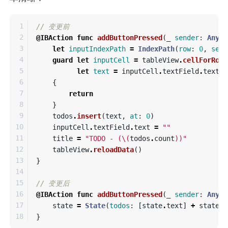
1

// 变更前
2

@IBAction
func
addButtonPressed
(
_
sender
:
Any
)
3

let
inputIndexPath
=
IndexPath
(
row
:
0
,
sect
4

guard
let
inputCell
=
tableView
.
cellForRow
(
5

let
text
=
inputCell
.
textField
.
text
e
6

{
7

return
8

}
9

todos
.
insert
(
text
,
at
:
0
)
10

inputCell
.
textField
.
text
=
""
11

title
=
"TODO - (
\(
todos
.
count
)
)"
12

tableView
.
reloadData
()
13

}
14

15

// 变更后
16

@IBAction
func
addButtonPressed
(
_
sender
:
Any
)
17

state
=
State
(
todos
:
[
state
.
text
]
+
state
.
t
}