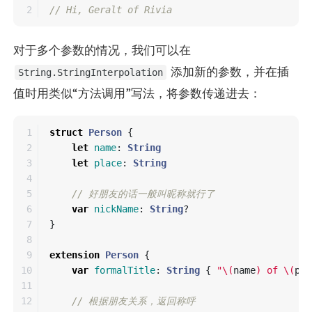
// Hi, Geralt of Rivia
对于多个参数的情况，我们可以在
添加新的参数，并在插
String.StringInterpolation
值时用类似“方法调用”写法，将参数传递进去：
1

struct
Person
{
2

let
name
:
String
3

let
place
:
String
4

5

// 好朋友的话一般叫昵称就行了
6

var
nickName
:
String
?
7

}
8

9

extension
Person
{
10

var
formalTitle
:
String
{
"
\(
name
)
 of 
\(
pla
11

12

// 根据朋友关系，返回称呼