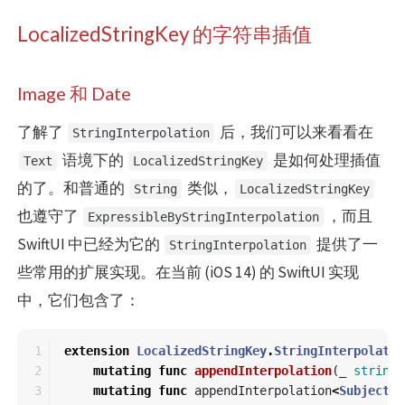
LocalizedStringKey 的字符串插值
Image 和 Date
了解了
后，我们可以来看看在
StringInterpolation
语境下的
是如何处理插值
Text
LocalizedStringKey
的了。和普通的
类似，
String
LocalizedStringKey
也遵守了
，而且
ExpressibleByStringInterpolation
SwiftUI 中已经为它的
提供了一
StringInterpolation
些常用的扩展实现。在当前 (iOS 14) 的 SwiftUI 实现
中，它们包含了：
1

extension
LocalizedStringKey
.
StringInterpolatio
2

mutating
func
appendInterpolation
(
_
string
:
3

mutating
func
appendInterpolation
<
Subject
>
(