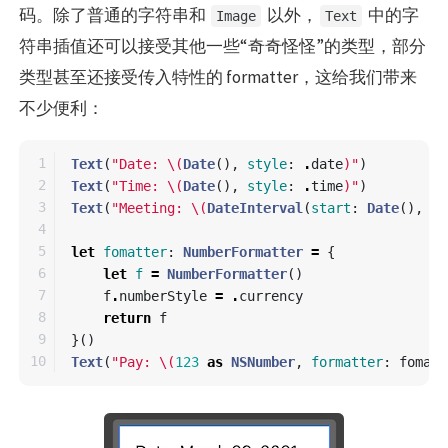
码。除了普通的字符串和
以外，
中的字
Image
Text
符串插值还可以接受其他一些“奇奇怪怪”的类型，部分
类型甚至还接受传入特性的 formatter，这给我们带来
不少便利：
1

Text
(
"Date: 
\(
Date
(),
style
:
.
date
)
"
)
2

Text
(
"Time: 
\(
Date
(),
style
:
.
time
)
"
)
3

Text
(
"Meeting: 
\(
DateInterval
(
start
:
Date
(),
en
4

5

let
fomatter
:
NumberFormatter
=
{
6

let
f
=
NumberFormatter
()
7

f
.
numberStyle
=
.
currency
8

return
f
9

}()
Text
(
"Pay: 
\(
123
as
NSNumber
,
formatter
:
fomatt