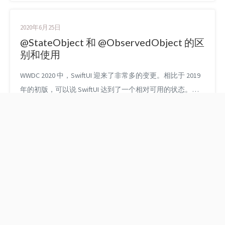
书已经开始预售，预计能在 10 月左右完成。如果您对此有
兴趣，可以查看 ObjC 中国的产品页面了解详情及购买。十
2020年6月25日
分感谢！ 接上一篇继续对 SwiftUI 的教程进行一些解读。 ...
@StateObject 和 @ObservedObject 的区
别和使用
WWDC 2020 中，SwiftUI 迎来了非常多的变更。相比于 2019
年的初版，可以说 SwiftUI 达到了一个相对可用的状态。从
这篇文章开始，我打算写几篇文章来介绍一些重要的变化和
新追加的内容。如果你需要 SwiftUI 的入门和基本概念的材
料，我参与的两本书籍《SwiftUI 与 Combine 编程》和
《SwiftUI 编程思想》依然会是很好的选择。 字太多，不想
看...
关于 SwiftUI State 的一
SwiftUI 中的 Text 插值
些细节
和本地化 (下)