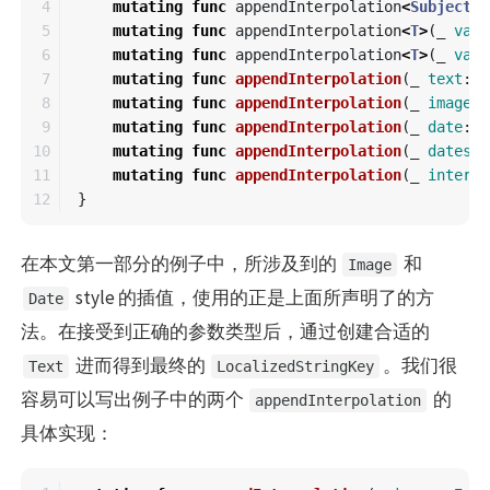
4

mutating
func
appendInterpolation
<
Subject
>
(
5

mutating
func
appendInterpolation
<
T
>
(
_
valu
6

mutating
func
appendInterpolation
<
T
>
(
_
valu
7

mutating
func
appendInterpolation
(
_
text
:
T
8

mutating
func
appendInterpolation
(
_
image
:
9

mutating
func
appendInterpolation
(
_
date
:
D
10

mutating
func
appendInterpolation
(
_
dates
:
11

mutating
func
appendInterpolation
(
_
interva
}
在本文第一部分的例子中，所涉及到的
和
Image
style 的插值，使用的正是上面所声明了的方
Date
法。在接受到正确的参数类型后，通过创建合适的
进而得到最终的
。我们很
Text
LocalizedStringKey
容易可以写出例子中的两个
的
appendInterpolation
具体实现：