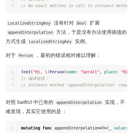
// No exact matches in call to instance method 
没有针对
扩展
LocalizedStringKey
Bool
方法，于是没有办法使用插值的
appendInterpolation
方式生成
实例。
LocalizedStringKey
对于
，最初的错误相对难以理解：
Person
1

Text
(
"Hi, 
\(
Person
(
name
:
"Geralt"
,
place
:
"Rivi
2

// 编译错误：
// Instance method 'appendInterpolation' requir
对照 SwiftUI 中已有的
实现，不
appendInterpolation
难发现，其实它使用的是 ：
mutating
func
appendInterpolation
<
T
>
(
_
value
:
T