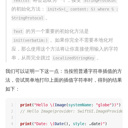
将会选取另一个，接受
Text(s)
StringProtocol
的初始化方法：
init<S>(_ content: S) where S :
。
StringProtocol
的另一个重要的初始化方法是
Text
。如果你完全不需要本地化对
init(verbatim:)
应，那么使用这个方法将让你直接使用输入的字符
串，从而完全跳过
。
LocalizedStringKey
我们可以证明一下这一点：当按照普通字符串插值的方
法，尝试简单地打印上面的插值字符串时，得到的结果
如下：
1

print
(
"Hello 
\(
Image
(
systemName
:
"globe"
)
)
"
)
2

// Hello Image(provider: SwiftUI.ImageProviderB
3

4

print
(
"Date: 
\(
Date
(),
style
:
.
date
)
"
)