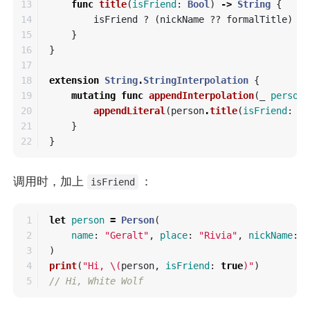
13

func
title
(
isFriend
:
Bool
)
->
String
{
14

isFriend
?
(
nickName
??
formalTitle
)
:
15

}
16

}
17

18

extension
String
.
StringInterpolation
{
19

mutating
func
appendInterpolation
(
_
person
:
20

appendLiteral
(
person
.
title
(
isFriend
:
is
21

}
}
调用时，加上
：
isFriend
1

let
person
=
Person
(
2

name
:
"Geralt"
,
place
:
"Rivia"
,
nickName
:
"
3

)
4

print
(
"Hi, 
\(
person
,
isFriend
:
true
)
"
)
// Hi, White Wolf