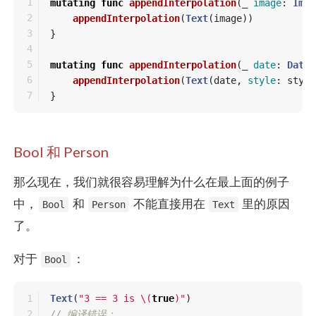
1

mutating
func
appendInterpolation
(
_
image
:
Imag
2

appendInterpolation
(
Text
(
image
))
3

}
4

5

mutating
func
appendInterpolation
(
_
date
:
Date
,
6

appendInterpolation
(
Text
(
date
,
style
:
style
}
Bool 和 Person
那么现在，我们就很容易理解为什么在最上面的例子
中，
和
不能直接用在
里的原因
Bool
Person
Text
了。
对于
：
Bool
1

Text
(
"3 == 3 is 
\(
true
)
"
)
2

// 编译错误：