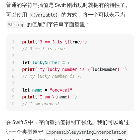
普通的字符串插值是 Swift 刚出现时就拥有的特性了。
可以使用
的方式，将一个可以表示为
\(variable)
的值加到字符串字面量里：
String
1

print
(
"3 == 3 is 
\(
true
)
"
)
2

// 3 == 3 is true
3

4

let
luckyNumber
=
7
5

print
(
"My lucky number is 
\(
luckNumber
)
."
)
6

// My lucky number is 7.
7

8

let
name
=
"onevcat"
9

print
(
"I am 
\(
name
)
."
)
// I am onevcat.
在 Swift 5 中，字面量插值得到了强化。我们可以通过
让一个类型遵守
ExpressibleByStringInterpolation