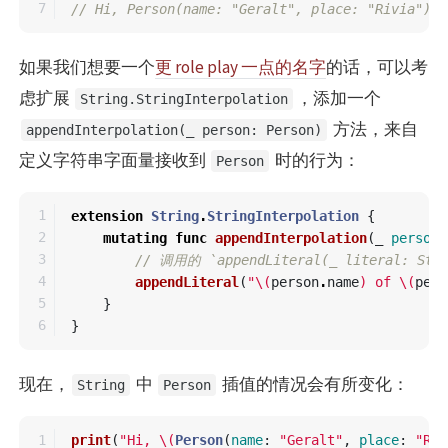
// Hi, Person(name: "Geralt", place: "Rivia")
如果我们想要一个
更 role play 一点的名字
的话，可以考
虑扩展
，添加一个
String.StringInterpolation
方法，来自
appendInterpolation(_ person: Person)
定义字符串字面量接收到
时的行为：
Person
1

extension
String
.
StringInterpolation
{
2

mutating
func
appendInterpolation
(
_
person
:
3

// 调用的 `appendLiteral(_ literal: St
4

appendLiteral
(
"
\(
person
.
name
)
 of 
\(
pers
5

}
}
现在，
中
插值的情况会有所变化：
String
Person
1

print
(
"Hi, 
\(
Person
(
name
:
"Geralt"
,
place
:
"Riv