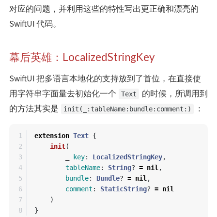
对应的问题，并利用这些的特性写出更正确和漂亮的
SwiftUI 代码。
幕后英雄：LocalizedStringKey
SwiftUI 把多语言本地化的支持放到了首位，在直接使
用字符串字面量去初始化一个
的时候，所调用到
Text
的方法其实是
：
init(_:tableName:bundle:comment:)
1

extension
Text
{
2

init
(
3

_
key
:
LocalizedStringKey
,
4

tableName
:
String
?
=
nil
,
5

bundle
:
Bundle
?
=
nil
,
6

comment
:
StaticString
?
=
nil
7

)
}