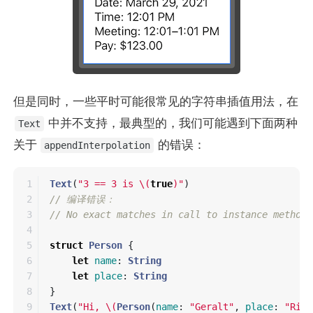
但是同时，一些平时可能很常见的字符串插值用法，在
中并不支持，最典型的，我们可能遇到下面两种
Text
关于
的错误：
appendInterpolation
1

Text
(
"3 == 3 is 
\(
true
)
"
)
2

// 编译错误：
3

// No exact matches in call to instance method 
4

5

struct
Person
{
6

let
name
:
String
7

let
place
:
String
8

}
9

Text
(
"Hi, 
\(
Person
(
name
:
"Geralt"
,
place
:
"Rivi