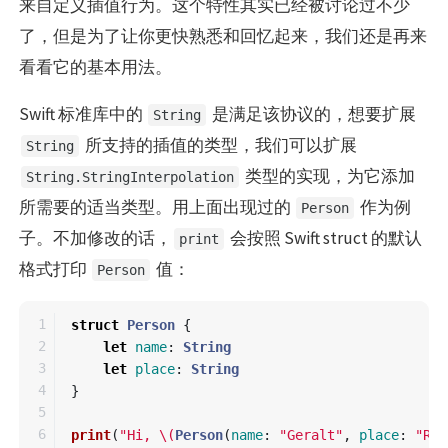
来自定义插值行为。这个特性其实已经被讨论过不少
了，但是为了让你更快熟悉和回忆起来，我们还是再来
看看它的基本用法。
Swift 标准库中的
是满足该协议的，想要扩展
String
所支持的插值的类型，我们可以扩展
String
类型的实现，为它添加
String.StringInterpolation
所需要的适当类型。用上面出现过的
作为例
Person
子。不加修改的话，
会按照 Swift struct 的默认
print
格式打印
值：
Person
1

struct
Person
{
2

let
name
:
String
3

let
place
:
String
4

}
5

6

print
(
"Hi, 
\(
Person
(
name
:
"Geralt"
,
place
:
"Riv