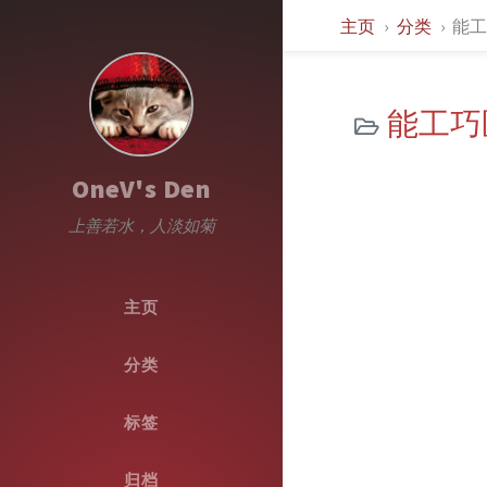
主页
分类
能工巧
能工巧匠集
OneV's Den
上善若水，人淡如菊
主页
分类
标签
归档