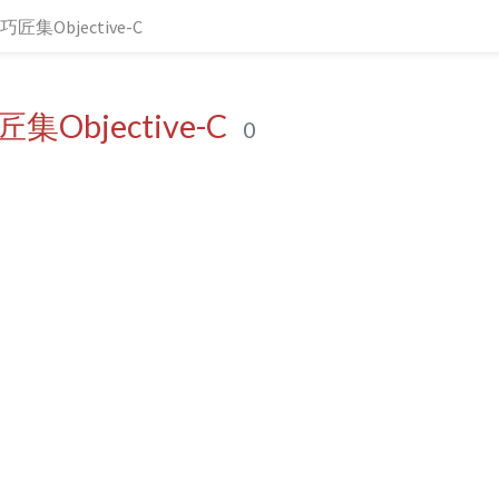
匠集Objective-C
Objective-C
0