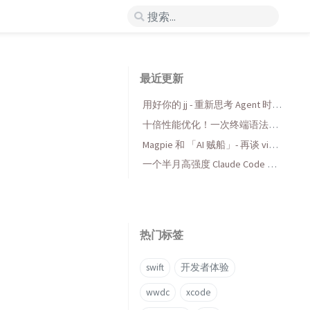
最近更新
用好你的 jj - 重新思考 Agent 时代
的版本控制
十倍性能优化！一次终端语法高
亮库的 AI 折腾与收获
Magpie 和 「AI 贼船」- 再谈 vibe
coding，当代码变得廉价时...
一个半月高强度 Claude Code 使
用后感受
热门标签
swift
开发者体验
wwdc
xcode