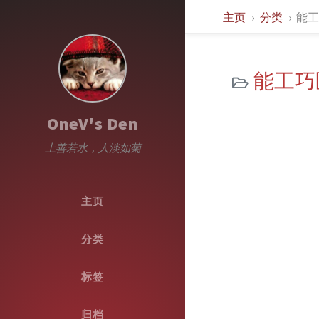
主页
分类
能工
能工巧匠
OneV's Den
上善若水，人淡如菊
主页
分类
标签
归档