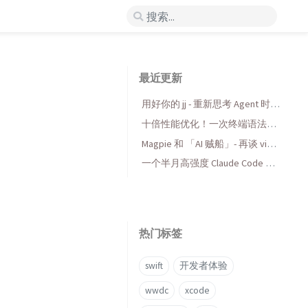
最近更新
用好你的 jj - 重新思考 Agent 时代
的版本控制
十倍性能优化！一次终端语法高
亮库的 AI 折腾与收获
Magpie 和 「AI 贼船」- 再谈 vibe
coding，当代码变得廉价时...
一个半月高强度 Claude Code 使
用后感受
热门标签
swift
开发者体验
wwdc
xcode