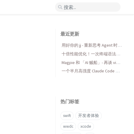
最近更新
用好你的 jj - 重新思考 Agent 时代
的版本控制
十倍性能优化！一次终端语法高
亮库的 AI 折腾与收获
Magpie 和 「AI 贼船」- 再谈 vibe
coding，当代码变得廉价时...
一个半月高强度 Claude Code 使
用后感受
热门标签
swift
开发者体验
wwdc
xcode