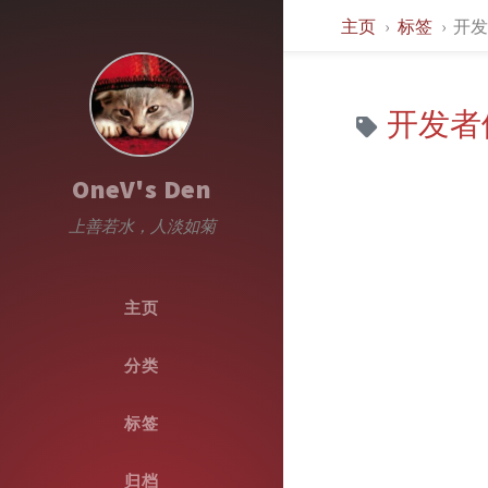
主页
标签
开发者
开发者体验
OneV's Den
上善若水，人淡如菊
主页
分类
标签
归档