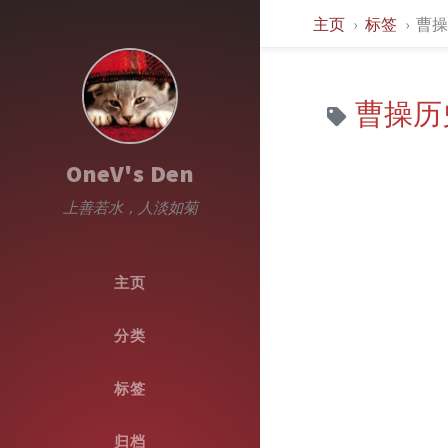
主页
标签
曹
曹操历
OneV's Den
上善若水，人淡如菊
主页
分类
标签
归档