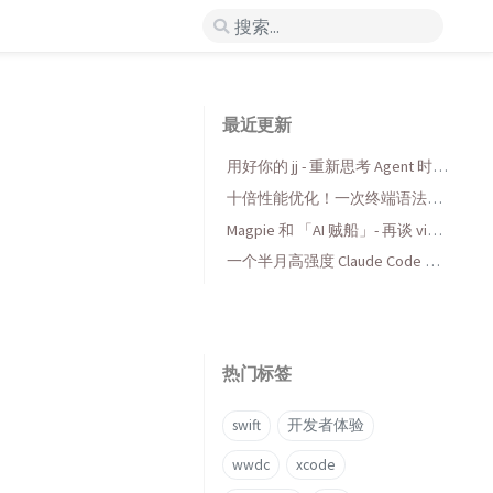
最近更新
用好你的 jj - 重新思考 Agent 时代
的版本控制
十倍性能优化！一次终端语法高
亮库的 AI 折腾与收获
Magpie 和 「AI 贼船」- 再谈 vibe
coding，当代码变得廉价时...
一个半月高强度 Claude Code 使
用后感受
热门标签
swift
开发者体验
wwdc
xcode