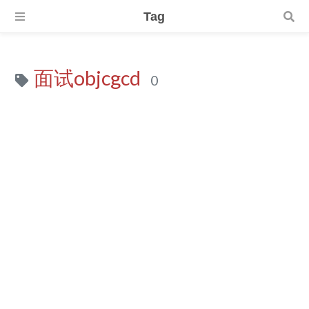
Tag
面试objcgcd
0