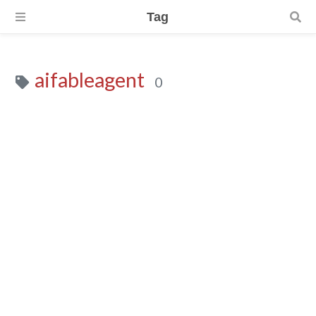
Tag
aifableagent
0