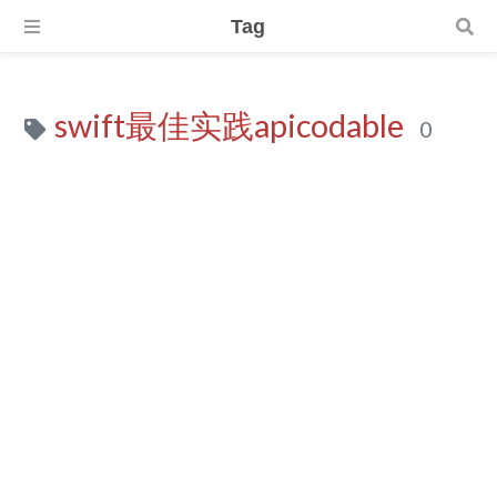
Tag
swift最佳实践apicodable
0