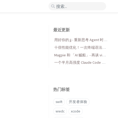
最近更新
用好你的 jj - 重新思考 Agent 时代
的版本控制
十倍性能优化！一次终端语法高
亮库的 AI 折腾与收获
Magpie 和 「AI 贼船」- 再谈 vibe
coding，当代码变得廉价时...
一个半月高强度 Claude Code 使
用后感受
热门标签
swift
开发者体验
wwdc
xcode