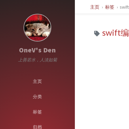
主页
标签
sw
swif
OneV's Den
上善若水，人淡如菊
主页
分类
标签
归档