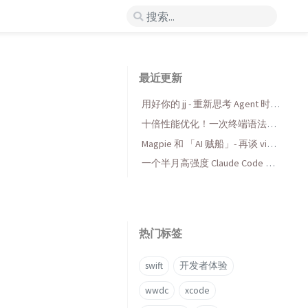
最近更新
用好你的 jj - 重新思考 Agent 时代
的版本控制
十倍性能优化！一次终端语法高
亮库的 AI 折腾与收获
Magpie 和 「AI 贼船」- 再谈 vibe
coding，当代码变得廉价时...
一个半月高强度 Claude Code 使
用后感受
热门标签
swift
开发者体验
wwdc
xcode