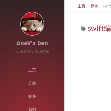
主页
标签
sw
swi
OneV's Den
上善若水，人淡如菊
主页
分类
标签
归档