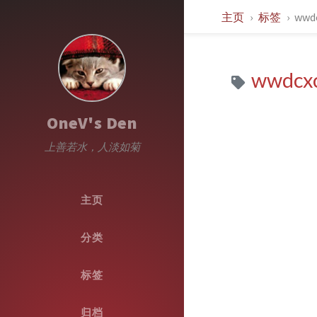
主页
标签
wwdc
wwdcxc
OneV's Den
上善若水，人淡如菊
主页
分类
标签
归档