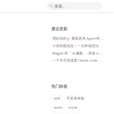
最近更新
用好你的 jj - 重新思考 Agent 时代
的版本控制
十倍性能优化！一次终端语法高
亮库的 AI 折腾与收获
Magpie 和 「AI 贼船」- 再谈 vibe
coding，当代码变得廉价时...
一个半月高强度 Claude Code 使
用后感受
热门标签
swift
开发者体验
wwdc
xcode