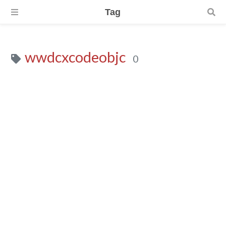
Tag
wwdcxcodeobjc
0