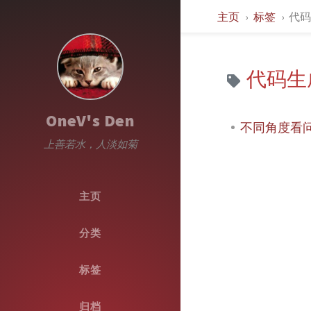
主页
标签
代
代码生
OneV's Den
不同角度看问题 -
上善若水，人淡如菊
主页
分类
标签
归档