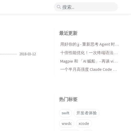
最近更新
用好你的 jj - 重新思考 Agent 时代
的版本控制
十倍性能优化！一次终端语法高
2018-03-12
亮库的 AI 折腾与收获
Magpie 和 「AI 贼船」- 再谈 vibe
coding，当代码变得廉价时...
一个半月高强度 Claude Code 使
用后感受
热门标签
swift
开发者体验
wwdc
xcode