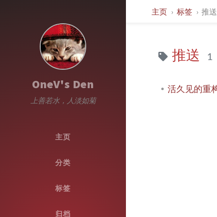
主页
标签
推
推送
1
OneV's Den
活久见的重构 - i
上善若水，人淡如菊
主页
分类
标签
归档