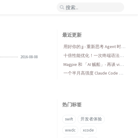
最近更新
用好你的 jj - 重新思考 Agent 时代
的版本控制
十倍性能优化！一次终端语法高
2016-08-08
亮库的 AI 折腾与收获
Magpie 和 「AI 贼船」- 再谈 vibe
coding，当代码变得廉价时...
一个半月高强度 Claude Code 使
用后感受
热门标签
swift
开发者体验
wwdc
xcode