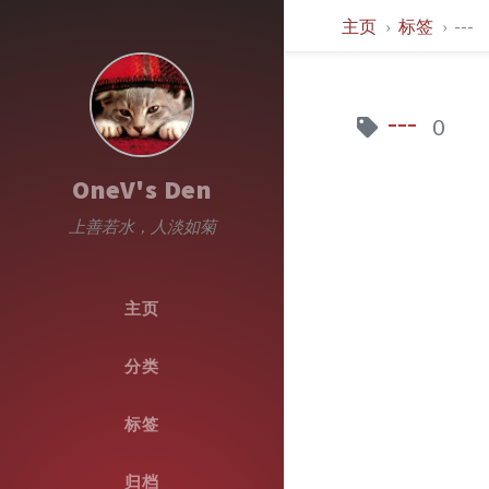
主页
标签
---
---
0
OneV's Den
上善若水，人淡如菊
主页
分类
标签
归档