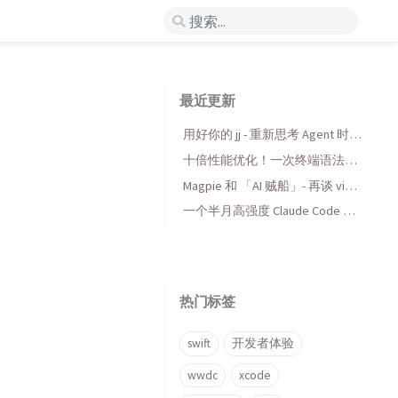
最近更新
用好你的 jj - 重新思考 Agent 时代
的版本控制
十倍性能优化！一次终端语法高
亮库的 AI 折腾与收获
Magpie 和 「AI 贼船」- 再谈 vibe
coding，当代码变得廉价时...
一个半月高强度 Claude Code 使
用后感受
热门标签
swift
开发者体验
wwdc
xcode