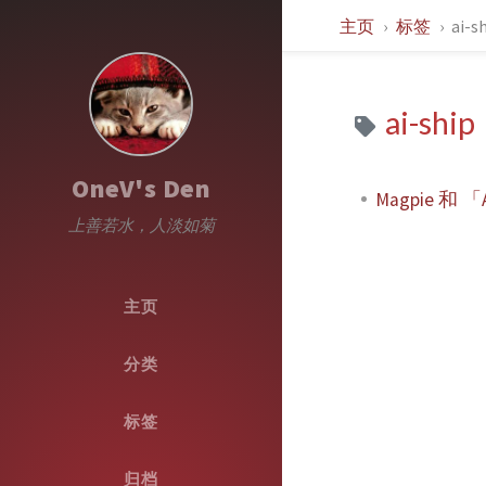
主页
标签
ai-s
ai-ship
OneV's Den
Magpie 和 
上善若水，人淡如菊
主页
分类
标签
归档