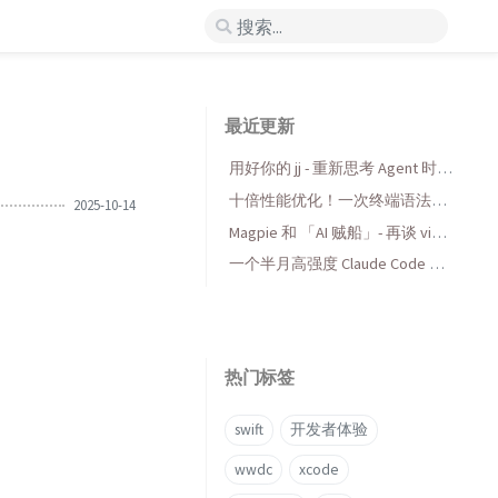
最近更新
用好你的 jj - 重新思考 Agent 时代
的版本控制
十倍性能优化！一次终端语法高
2025-10-14
亮库的 AI 折腾与收获
Magpie 和 「AI 贼船」- 再谈 vibe
coding，当代码变得廉价时...
一个半月高强度 Claude Code 使
用后感受
热门标签
swift
开发者体验
wwdc
xcode