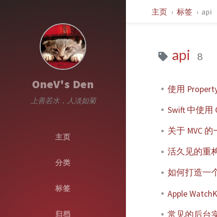
主页
标签
api
api
8
OneV's Den
使用 Proper
上善若水，人淡如菊
Swift 中使用
关于 MVC
主页
活久见的重构 - i
分类
如何打造一
标签
Apple Watch
常见的后台
归档