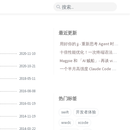
最近更新
用好你的 jj - 重新思考 Agent 时代
的版本控制
十倍性能优化！一次终端语法高
2020-11-10
亮库的 AI 折腾与收获
Magpie 和 「AI 贼船」- 再谈 vibe
2020-10-21
coding，当代码变得廉价时...
一个半月高强度 Claude Code 使
用后感受
2018-05-11
2016-08-08
热门标签
2016-01-19
swift
开发者体验
2014-11-19
wwdc
xcode
2014-03-22