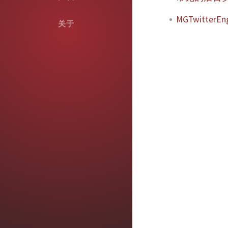
MGTwitterEn
关于