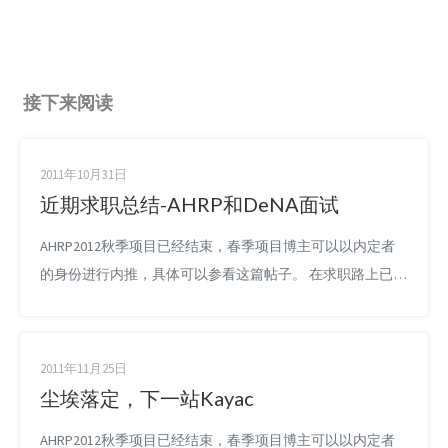
接下来阅读
2011年10月31日
近期求职总结-AHRP和DeNA面试
AHRP2012秋季项目已经结束，春季项目博主可以以内定者
的身份进行内推，具体可以参看这篇帖子。 在求职路上已经
走了一段时间了，一直不太顺利，趁现在有时间有心情稍微
整理一下近期在求职中的感受，也算做一个阶段总结吧。 其
实一开始目标就比较明确了，不太想继续在做硕士期间的方
2011年11月25日
向走下去，而是想做一些移动互联开发相关的事情，同时也
尘埃落定，下一站Kayac
看好智能电视和近距传输这样有可能在近期再一次改变人类
AHRP2012秋季项目已经结束，春季项目博主可以以内定者
生活的东西。所以...