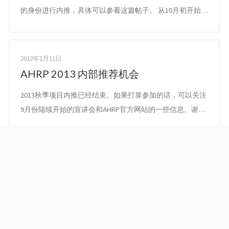
的身份进行内推，具体可以参看这篇帖子。 从10月初开始到
现在，一个多月的求职尘埃落定，没有意外的话我明年将在
日本镰仓(Kamakura)的Kayac公司开始自己的职业生涯。回
顾这一个多月来的心情沉浮，颇有收获：从一开始的国内公
2012年1月11日
司连连被拒，到之后几近看到出路，到最后寻找到Kayac，
AHRP 2013 内部推荐机会
一路过来似乎有些宿命的感觉，而在一次又一次的笔试面
2013秋季项目内推已经结束。如果打算参加的话，可以关注
试...
9月份陆续开始的宣讲会和AHRP官方网站的一些信息。谢谢
大家对AHRP项目和我的blog的关注～ ~AHRP新一年的秋季
项目即将开始，2012春季项目中博主内推的童鞋中有2人最
终拿到了offer，而2013秋季依然我有机会作为内定者为大家
进行内推。如果有对该项目感兴趣的童鞋欢迎给我邮件或留
言咨询最新情况。此次内推5月26日就将截止，A...
乔帮主，一路走好
潘达利亚，你好