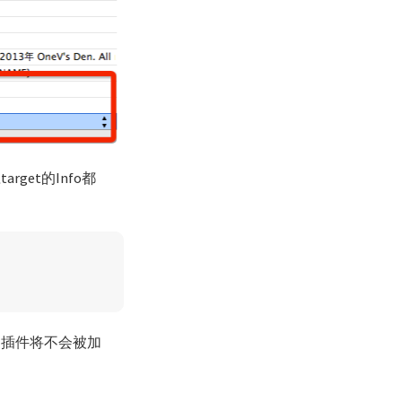
rget的Info都
的插件将不会被加