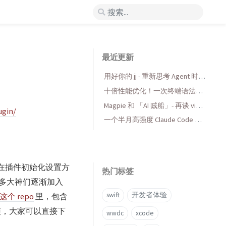
最近更新
用好你的 jj - 重新思考 Agent 时代
的版本控制
十倍性能优化！一次终端语法高
亮库的 AI 折腾与收获
Magpie 和 「AI 贼船」- 再谈 vibe
ugin/
coding，当代码变得廉价时...
一个半月高强度 Claude Code 使
用后感受
因此在插件初始化设置方
热门标签
多大神们逐渐加入
swift
开发者体验
这个 repo
里，包含
的麻烦，大家可以直接下
wwdc
xcode