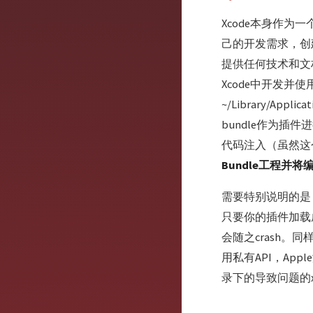
Xcode本身作
己的开发需求，创
提供任何技术和文
Xcode中开发并
~/Library/Appli
bundle作为
代码注入（虽然这个
Bundle工程并
需要特别说明的是，
只要你的插件加载成
会随之crash。
用私有API，Ap
录下的导致问题的xc