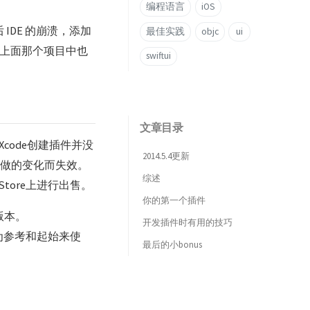
编程语言
iOS
后 IDE 的崩溃，添加
最佳实践
objc
ui
载。上面那个项目中也
swiftui
文章目录
code创建插件并没
2014.5.4更新
上做的变化而失效。
综述
Store上进行出售。
你的第一个插件
X版本。
开发插件时有用的技巧
为参考和起始来使
最后的小bonus