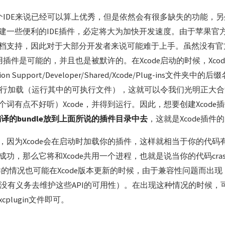
为一个IDE来说已经可以算上优秀，但是依然会有很多缺失的功能，
建一些便利的IDE插件，必定将大为加快开发速度。由于苹果官方并
档支持，因此对于大部分开发者来说可能难于上手。虽然没有官
使用插件是可能的，并且也是被默许的。在Xcode启动的时候，Xco
cation Support/Developer/Shared/Xcode/Plug-ins文件夹中的后
插件进行加载（运行其中的可执行文件），这就可以令我们光明正大
词有点不好听）Xcode，并得到运行。因此，想要创建Xcode
将编译的bundle放到上面所说的插件目录中去
，这就是Xcode插件
因为Xcode会在启动时加载你的插件，这样就相当于你的代码有机
功，那么它将和Xcode共用一个进程，也就是说当你的代码crash
同样的情况也可能在Xcode版本更新的时候，由于兼容性问题而出
ple没有义务去维护这些API的可用性）。在出现这种情况的时候
plugin文件即可。