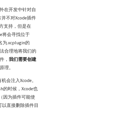
另外在开发中针对自
不对Xcode插件
方支持，但是在
de将会寻找位于
缀名为.xcplugin的
合法合理地将我们的
插件，
我们需要创建
的原理。
会注入Xcode。
的时候，Xcode也
现（因为插件可能使
，可以直接删除插件目