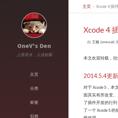
主页
Xcode 4
Xcode 
由
王巍 (onevcat)
OneV's Den
上善若水，人淡如菊
本文欢迎转载，但
主页
2014.5.4更
对于 Xcode 5
分类
面其实有所改变。
标签
了插件开发的行列，因
了一个 Xcode 
归档
载使用。