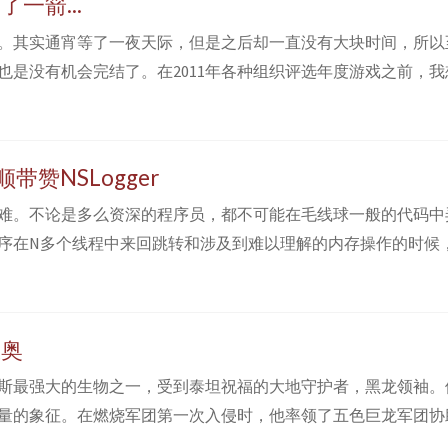
一箭...
。其实通宵等了一夜天际，但是之后却一直没有大块时间，所以
也是没有机会完结了。在2011年各种组织评选年度游戏之前，我
大作频出的年份，传送门2，巫师2，刺客信条：启示录，英雄无敌6
五年的上古卷轴5。一个人的一生并没有多少个五年可以等，而
五年。 ...
带赞NSLogger
难。不论是多么资深的程序员，都不可能在毛线球一般的代码中
序在N多个线程中来回跳转和涉及到难以理解的内存操作的时候
来整理思路，确认到底发生了什么。而这时候，输出log的好坏和
 其实某种程度上来说，log是一门艺术，而从输出log上往往也
，NSL...
里奥
斯最强大的生物之一，受到泰坦祝福的大地守护者，黑龙领袖。
量的象征。在燃烧军团第一次入侵时，他率领了五色巨龙军团协
他提议五大龙族领袖将力量注入巨龙之魂中，以抵抗军团。而不