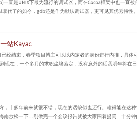
er(gdb)一直是UNIX下最为流行的调试器，而在Cocoa框架中也一
LVM取代了的如今，gdb还是作为默认调试器，更可见其优秀特性
门或者说是小技巧，不敢独飨。也许调试在大多数人看来不过是切
始分析。很多时候我们需要在gdb中一行行敲命令去控制gdb的
站Kayac
秋季项目已经结束，春季项目博主可以以内定者的身份进行内推，具体
开始到现在，一个多月的求职尘埃落定，没有意外的话我明年将在
)的Kayac公司开始自己的职业生涯。回顾这一个多月来的心情沉浮，
拒，到之后几近看到出路，到最后寻找到Kayac，一路过来似乎
试面试...
方，十多年前来就很不错，现在的话貌似也还行。难得能在这种
海南放松一下…刚做完一个会议报告就被大家围着提问，十分钟
这不是明摆着坑我么…看来之前的准备还是过于浅显了。下次有
大家看不懂才行。 讲完以后现在可以开始休息两天了～这半年