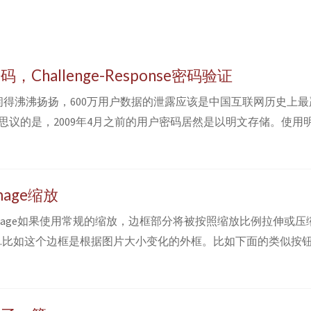
Challenge-Response密码验证
件闹得沸沸扬扬，600万用户数据的泄露应该是中国互联网历史上
思议的是，2009年4月之前的用户密码居然是以明文存储。使用
的事情，而当这种事情发生在以程序员为主要客户的大型网站上
爆出人人、多玩以及各种知名网站的账户信息泄露的消息，虽然
不能明文保...
mage缩放
Image如果使用常规的缩放，边框部分将被按照缩放比例拉伸或
..比如这个边框是根据图片大小变化的外框。比如下面的类似按
色，边框为外圈白色，灰色底板为背景。 常见的按钮添加和背
= [[UIButton alloc] initWithFrame:CGRectMa...