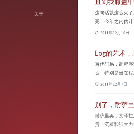
直到我膝盖中了
这句话就这么火了
关于
完，今年之内估计
点什么。 今年是
2011年12月10日
然，还有让人等了
多少游戏值得人们等待
Log的艺术，顺
写代码易，调程序
么，特别是当在程
需要log的帮助
2011年12月7日
在调试上的时间。
平。新手往往都很可爱
别了，耐萨
耐萨里奥，艾泽拉
贵、沉着和强大力
魔。也正是那时，