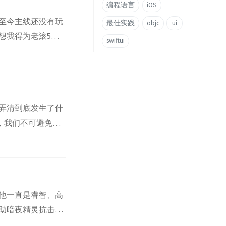
编程语言
iOS
至今主线还没有玩
最佳实践
objc
ui
想我得为老滚5写
swiftui
，新的COD…当
这个世界上也没有
弄清到底发生了什
，我们不可避免地
时机，往往决定了花
能判断程序员的水
他一直是睿智、高
助暗夜精灵抗击恶
幸的是，在无数恶