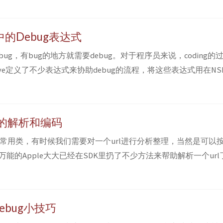
尽的战斗中，在古老邪神的诱惑下，他癫狂了——他的身体一块
涌出来，他调转龙头，赶走...
-C中的Debug表达式
ug，有bug的地方就需要debug。对于程序员来说，coding的
ctive定义了不少表达式来协助debug的流程，将这些表达式用在N
ug的部分。 比如以下代码： -(id) initWithPlayer:(VVPlayer 
sN...
L 的解析和编码
是常用类，有时候我们需要对一个url进行分析整理，当然是可以按照R
能的Apple大大已经在SDK里扔了不少方法来帮助解析一个ur
L *url = [NSURL URLWithString:
vcat.com/2011/11/debug/;param?p=3...
debug小技巧