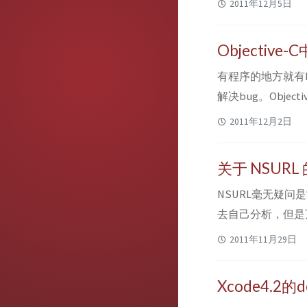
2011年12月5日
魔的萦绕下，在无
焰从身体的裂缝中喷
Objective
有程序的地方就有b
解决bug。Obje
部分工作，快速定义到deb
2011年12月2日
seatsNum:(int)seat
关于 NSUR
NSURL毫无疑问
去自己分析，但是万
～比如下面的输入： NSUR
2011年11月29日
@"http://www.one
Xcode4.2的