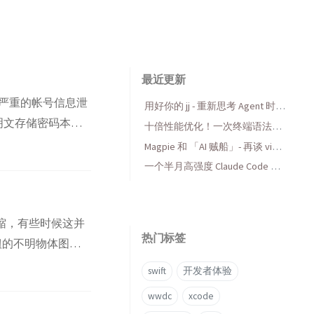
最近更新
最严重的帐号信息泄
用好你的 jj - 重新思考 Agent 时代
明文存储密码本身
的版本控制
十倍性能优化！一次终端语法高
，真是让人哭笑不
亮库的 AI 折腾与收获
Magpie 和 「AI 贼船」- 再谈 vibe
还未确知真伪，但也
coding，当代码变得廉价时...
一个半月高强度 Claude Code 使
用后感受
压缩，有些时候这并
热门标签
钮的不明物体图
景设置如下：
swift
开发者体验
wwdc
xcode