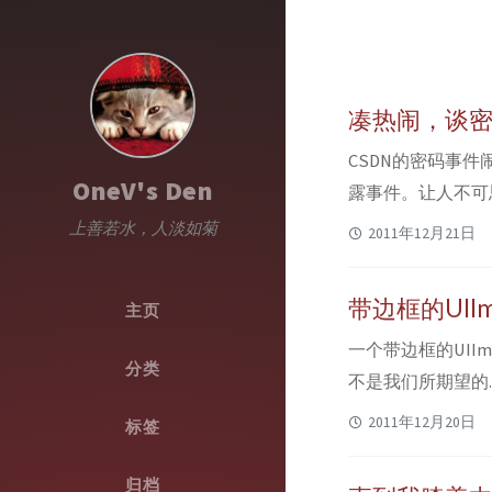
凑热闹，谈密码，
CSDN的密码事
OneV's Den
露事件。让人不可
就是一件相当扯淡
上善若水，人淡如菊
2011年12月21日
得。 之后又陆续
很是让人揪心。而“
带边框的UII
主页
一个带边框的UI
分类
不是我们所期望的
片：主体为渐变蓝
2011年12月20日
标签
UIButton *button 
归档