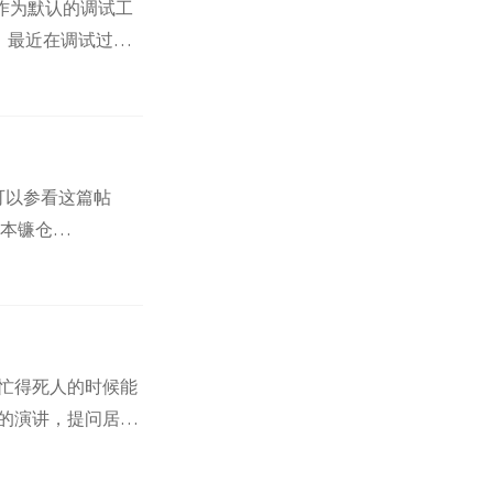
直被作为默认的调试工
。 最近在调试过程
断点，run程
运行，而如果我们
可以参看这篇帖
日本镰仓
颇有收获：从一开始
有些宿命的感觉，
忙得死人的时候能
的演讲，提问居然
这样的会议报告的
来被各种杂务缠身，