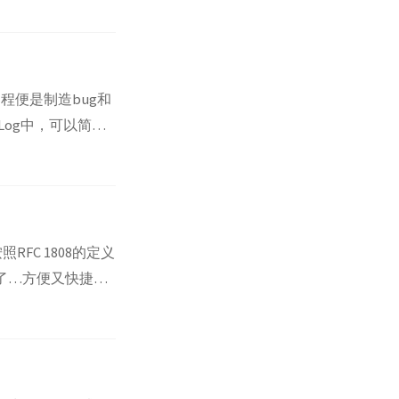
块裂开，赤红的火
过程便是制造bug和
SLog中，可以简化
*)aPlayer
FC 1808的定义
l了…方便又快捷呐