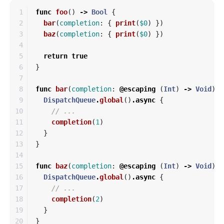
1

func
foo
()
->
Bool
{
2

bar
(
completion
:
{
print
(
$0
)
})
3

baz
(
completion
:
{
print
(
$0
)
})
4

5

return
true
6

}
7

8

func
bar
(
completion
:
@escaping
(
Int
)
->
Void
)
{
9

DispatchQueue
.
global
()
.
async
{
10

// ...
11

completion
(
1
)
12

}
13

}
14

15

func
baz
(
completion
:
@escaping
(
Int
)
->
Void
)
{
16

DispatchQueue
.
global
()
.
async
{
17

// ...
18

completion
(
2
)
19

}
}