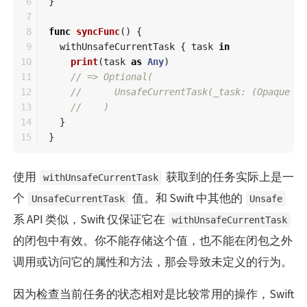
6

}
7

8

func
syncFunc
()
{
9

withUnsafeCurrentTask
{
task
in
10

print
(
task
as
Any
)
11

// => Optional(
12

//      UnsafeCurrentTask(_task: (Opaque Va
13

//    )
14

}
}
使用
获取到的任务实际上是一
withUnsafeCurrentTask
个
值。和 Swift 中其他的
UnsafeCurrentTask
Unsafe
系 API 类似，Swift 仅保证它在
withUnsafeCurrentTask
的闭包中有效。你不能存储这个值，也不能在闭包之外
调用或访问它的属性和方法，那会导致未定义的行为。
因为检查当前任务的状态相对是比较常用的操作，Swift