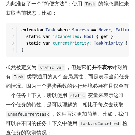
为此准备了一个“简便方法”：使用
的静态属性来
Task
获取当前状态，比如：
1

extension
Task
where
Success
==
Never
,
Failure
2

static
var
isCancelled
:
Bool
{
get
}
3

static
var
currentPriority
:
TaskPriority
{
ge
}
虽然被定义为
，但是它们
并不表示
针对所
static var
有
类型通用的某个全局属性，而是表示当前任务
Task
的情况。因为一个异步函数的运行环境必须有且仅会有
一个任务上下文，所以使用
变量来表示这唯一
static
一个任务的特性，是可以理解的。相比于每次去获取
，这种写法更加简单。比如，我们
UnsafeCurrentTask
可以在不同的任务上下文中使用
检
Task.isCancelled
查任务的取消情况：