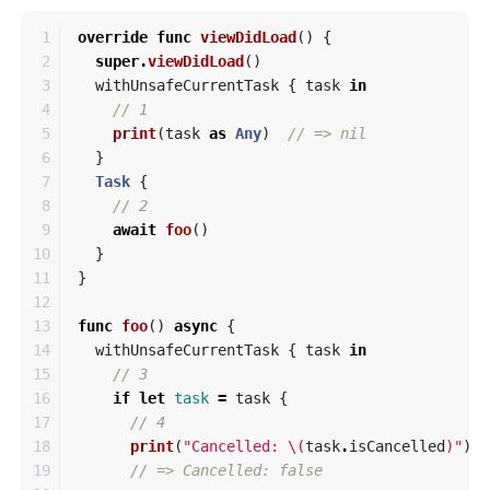
1

override
func
viewDidLoad
()
{
2

super
.
viewDidLoad
()
3

withUnsafeCurrentTask
{
task
in
4

// 1
5

print
(
task
as
Any
)
// => nil
6

}
7

Task
{
8

// 2
9

await
foo
()
10

}
11

}
12

13

func
foo
()
async
{
14

withUnsafeCurrentTask
{
task
in
15

// 3
16

if
let
task
=
task
{
17

// 4
18

print
(
"Cancelled: 
\(
task
.
isCancelled
)
"
)
19

// => Cancelled: false