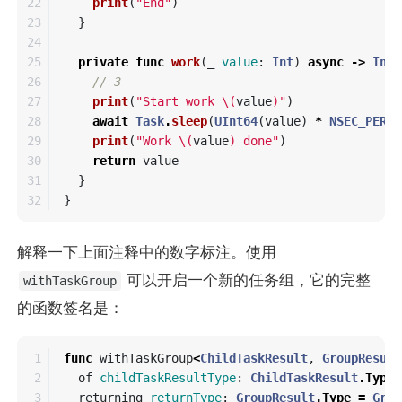
22

print
(
"End"
)
23

}
24

25

private
func
work
(
_
value
:
Int
)
async
->
Int
26

// 3
27

print
(
"Start work 
\(
value
)
"
)
28

await
Task
.
sleep
(
UInt64
(
value
)
*
NSEC_PER_S
29

print
(
"Work 
\(
value
)
 done"
)
30

return
value
31

}
}
解释一下上面注释中的数字标注。使用
可以开启一个新的任务组，它的完整
withTaskGroup
的函数签名是：
1

func
withTaskGroup
<
ChildTaskResult
,
GroupResult
2

of
childTaskResultType
:
ChildTaskResult
.
Type
,
3

returning
returnType
:
GroupResult
.
Type
=
Grou