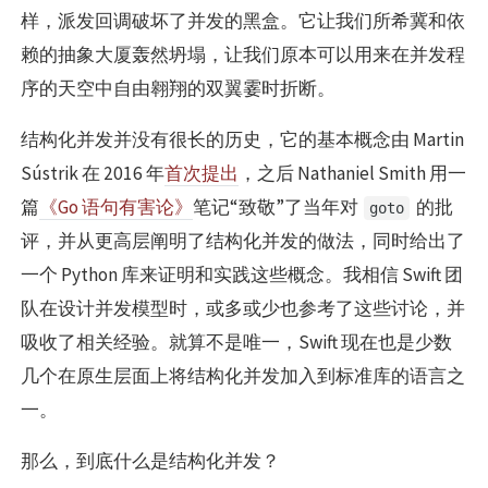
样，派发回调破坏了并发的黑盒。它让我们所希冀和依
赖的抽象大厦轰然坍塌，让我们原本可以用来在并发程
序的天空中自由翱翔的双翼霎时折断。
结构化并发并没有很长的历史，它的基本概念由 Martin
Sústrik 在 2016 年
首次提出
，之后 Nathaniel Smith 用一
篇
《Go 语句有害论》
笔记“致敬”了当年对
的批
goto
评，并从更高层阐明了结构化并发的做法，同时给出了
一个 Python 库来证明和实践这些概念。我相信 Swift 团
队在设计并发模型时，或多或少也参考了这些讨论，并
吸收了相关经验。就算不是唯一，Swift 现在也是少数
几个在原生层面上将结构化并发加入到标准库的语言之
一。
那么，到底什么是结构化并发？