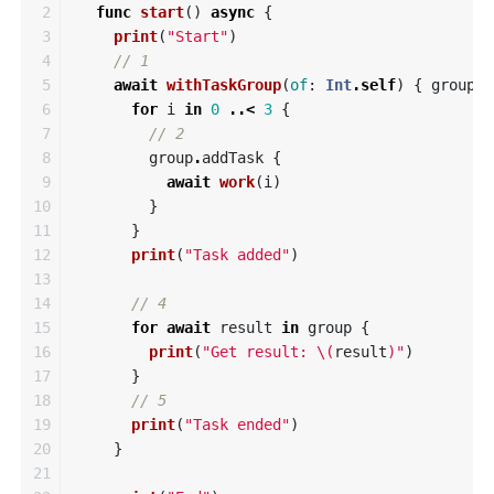
2

func
start
()
async
{
3

print
(
"Start"
)
4

// 1
5

await
withTaskGroup
(
of
:
Int
.
self
)
{
group
i
6

for
i
in
0
..<
3
{
7

// 2
8

group
.
addTask
{
9

await
work
(
i
)
10

}
11

}
12

print
(
"Task added"
)
13

14

// 4
15

for
await
result
in
group
{
16

print
(
"Get result: 
\(
result
)
"
)
17

}
18

// 5
19

print
(
"Task ended"
)
20

}
21
