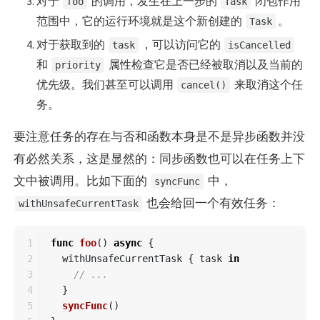
对于
的调用，发生在上一步的
闭包作用
foo
Task
范围中，它的运行环境就是这个新创建的
。
Task
对于获取到的
，可以访问它的
task
isCancelled
和
属性检查它是否已经被取消以及当前的
priority
优先级。我们甚至可以调用
来取消这个任
cancel()
务。
要注意任务的存在与否和函数本身是不是异步函数并没
有必然关系，这是显然的：同步函数也可以在任务上下
文中被调用。比如下面的
中，
syncFunc
也会给回一个有效任务：
withUnsafeCurrentTask
1

func
foo
()
async
{
2

withUnsafeCurrentTask
{
task
in
3

// ...
4

}
5

syncFunc
()