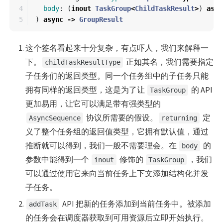
4

body
:
(
inout
TaskGroup
<
ChildTaskResult
>
)
asyn
)
async
->
GroupResult
这个签名看起来十分复杂，有点吓人，我们来解释一
下。
正如其名，我们需要指定
childTaskResultType
子任务们的返回类型。同一个任务组中的子任务只能
拥有同样的返回类型，这是为了让
的 API
TaskGroup
更加易用，让它可以满足带有强类型的
协议所需要的假设。
定
AsyncSequence
returning
义了整个任务组的返回值类型，它拥有默认值，通过
推断就可以得到，我们一般不需要理会。在
的
body
参数中能得到一个
修饰的
，我们
inout
TaskGroup
可以通过使用它来向当前任务上下文添加结构化并发
子任务。
API 把新的任务添加到当前任务中。被添加
addTask
的任务会在调度器获取到可用资源后立即开始执行。