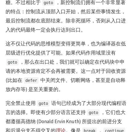
糖。不过相比于
，新控制流们拥有一个非常显著
goto
的特点：控制流从顶部入口开始，然后某些事情发生，
最后控制流都在底部结束。除非死循环，否则从入口进
入的代码最终一定会执行达到出口。
这不仅让代码的思维模型变得更简单，也为编译器在低
层级进行优化提供了可能。如果代码作用域里没有
，那么在出口处，我们就可以确定在代码块中申
goto
请的本地资源肯定不会再被需要。这一点对于回收资源
(比如在
中关闭文件、切断网络，甚至是自动释
defer
放内存等) 是至关重要的。
完全禁止使用
语句已经成为了大部分现代编程语
goto
言的选择。即使有少部分语言还支持
，它们也大
goto
都遵循高德纳 (Donald Ervin Knuth) 所提出的前进分支
和后退分支不得交叉的
理论
。像是
，
break
continue