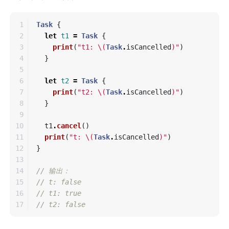
1

Task
{
2

let
t1
=
Task
{
3

print
(
"t1: 
\(
Task
.
isCancelled
)
"
)
4

}
5

6

let
t2
=
Task
{
7

print
(
"t2: 
\(
Task
.
isCancelled
)
"
)
8

}
9

10

t1
.
cancel
()
11

print
(
"t: 
\(
Task
.
isCancelled
)
"
)
12

}
13

14

// 输出：
15

// t: false
16

// t1: true
// t2: false