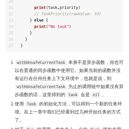
20

21

print
(
task
.
priority
)
22

// TaskPriority(rawValue: 33)
23

}
else
{
24

print
(
"No task"
)
25

}
26

}
}
本身不是异步函数，你也可
withUnsafeCurrentTask
以在普通的同步函数中使用它。如果当前的函数并没
有运行在任何任务上下文环境中，也就是说，到
为止的调用链中如果没有异
withUnsafeCurrentTask
步函数的话，这里得到的
会是
。
task
nil
使用
的初始化方法，可以得到一个新的任务环
Task
境。在上一章中我们已经看到过几种开始任务的方式
了。