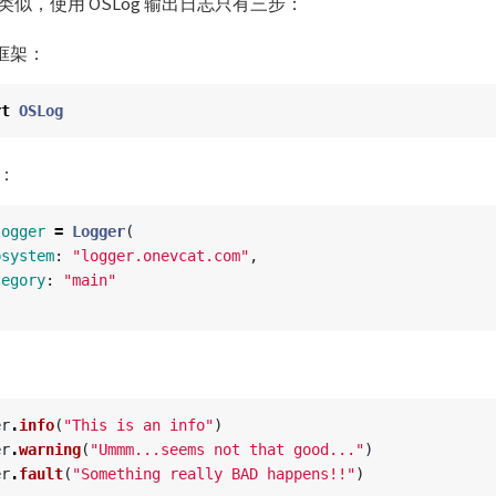
似，使用 OSLog 输出日志只有三步：
框架：
rt
OSLog
：
logger
=
Logger
(
bsystem
:
"logger.onevcat.com"
,
tegory
:
"main"
er
.
info
(
"This is an info"
)
er
.
warning
(
"Ummm...seems not that good..."
)
er
.
fault
(
"Something really BAD happens!!"
)