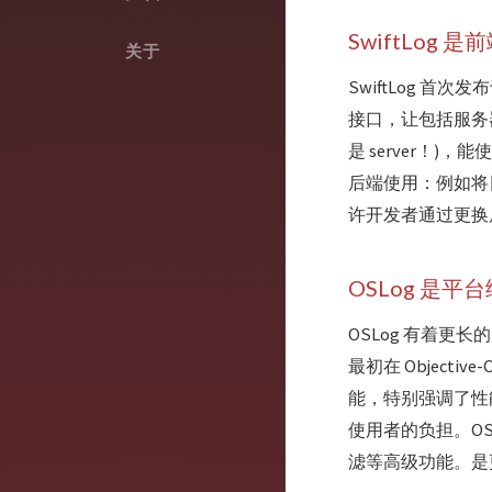
SwiftLog 是
关于
SwiftLog 首次
接口，让包括服务器 a
是 server！)，
后端使用：例如将日
许开发者通过更换
OSLog 是平
OSLog 有着更长
最初在 Object
能，特别强调了性能和
使用者的负担。O
滤等高级功能。是更适合