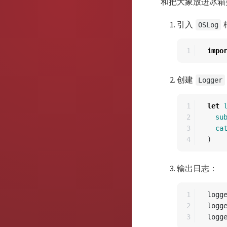
和把大象放进冰箱类
引入
OSLog
impo
创建
Logger
1

let
2

su
3

ca
)
输出日志：
1

logg
2

logg
logg