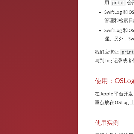
用
会
print
SwiftLog
管理和检索日
SwiftLog
漏。另外，Swi
我们应该让
print
与到 log 记录或者
使用：OSLo
在 Apple 平
重点放在 OSLog 
使用实例