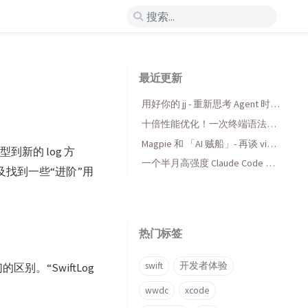
最近更新
用好你的 jj - 重新思考 Agent 时代
的版本控制
十倍性能优化！一次终端语法高
亮库的 AI 折腾与收获
Magpie 和 「AI 贼船」- 再谈 vibe
到新的 log 方
coding，当代码变得廉价时...
一个半月高强度 Claude Code 使
找到一些“进阶”用
用后感受
热门标签
swift
开发者体验
别。“SwiftLog
wwdc
xcode