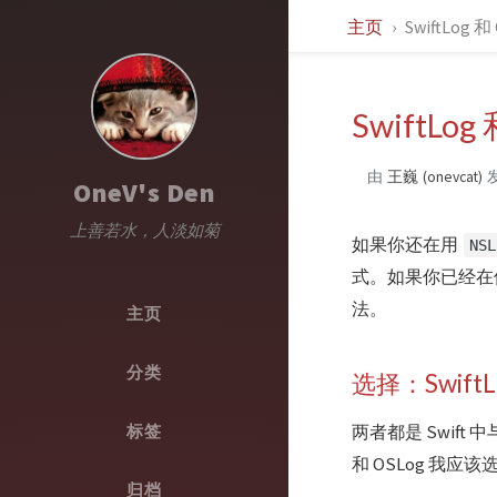
主页
SwiftLo
SwiftL
由
王巍 (onevcat)
OneV's Den
上善若水，人淡如菊
如果你还在用
NSL
式。如果你已经在
法。
主页
分类
选择：SwiftL
标签
两者都是 Swift
和 OSLog 我
归档