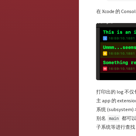
在 Xcode 的 C
打印出的 log 不
主 app 的 ex
系统 (subsystem)
别名
都可以
main
子系统等进行查找，