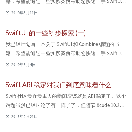
籍，希望能通过一些实践案例帮助您快速上手 SwiftUI
及 Combine 响应式编程框架，掌握下一代客户端 UI 开
2019年6月11日
发技术。现在这本书已经开始预售，预计能在 10 月左
右完成。如果您对此有兴趣，可以查看 ObjC 中国的产
SwiftUI 的一些初步探索 (一)
品页面了解详情及购买。十分感谢！ 接上一篇继续对
我已经计划写一本关于 SwiftUI 和 Combine 编程的书
SwiftUI 的教程进行一些解读。 ...
籍，希望能通过一些实践案例帮助您快速上手 SwiftUI
及 Combine 响应式编程框架，掌握下一代客户端 UI 开
2019年6月4日
发技术。现在这本书已经开始预售，预计能在 10 月左
右完成。如果您对此有兴趣，可以查看 ObjC 中国的产
Swift ABI 稳定对我们到底意味着什么
品页面了解详情及购买。十分感谢！ 总览 如果你想要
Swift 社区最近最重大的新闻应该就是 ABI 稳定了。这个
入门 SwiftUI 的使用，那 A...
话题虽然已经讨论了有一阵子了，但随着 Xcode 10.2
beta 的迭代和 Swift 5 的 release 被提上日程，最终 Swift
2019年2月21日
ABI 稳定能做到什么程度，我们开发者能做些什么，需