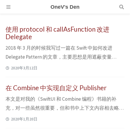
OneV's Den
使用 protocol 和 callAsFunction 改进
Delegate
2018 年 3 月的时候我写过一篇在 Swift 中如何改进
Delegate Pattern 的文章，主要思想是用遮蔽变量
(shadow variable) 声明的方式，来保证 self 变量可以被
2020年3月12日
常时地标记为 weak。本文中，为了保证没有看过原文
的读者能处在同一频道，我会先 (再次) 简单介绍一下这
在 Combine 中实现自定义 Publisher
种方法。然后，结合 Swift 5.2 的新特性提出一些小的改
本文是对我的《SwiftUI 和 Combine 编程》书籍的补
进方式。 Deleg...
充，对一些虽然很重要，但和书中上下文内容相去略
远，或者一些不太适合以书本的篇幅详细展开解释的内
2020年1月20日
容进行了追加说明。如果你对 SwiftUI 和 Combine 的更