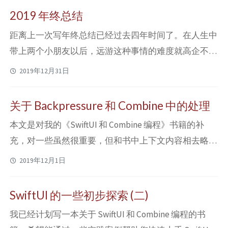
多话题有兴趣的话，可以考虑参阅原书。 上一篇文章
2019 年终总结
里，我们探索了 Combine 里对 back pressure 的处理。
距离上一次写年终总结已经过去四年时间了。在人生中
在那边，主要涉及到的是实现自定义的 ...
带上两个小朋友以后，远游这种事情的难度就高企不下
了。一年里除了工作以外，活动的轨迹多半也都落在了
2019年12月31日
以家为圆心两公里为半径的圆周里。看着小朋友们一天
天长大，在被她们的想象力和好奇心折服的同时，也不
关于 Backpressure 和 Combine 中的处理
可避免地感觉到了自己的“成熟”…嗯，或者直白些，不
本文是对我的《SwiftUI 和 Combine 编程》书籍的补
可避免地感觉到了自己在变老。 对我来说，2019 年是
充，对一些虽然很重要，但和书中上下文内容相去略
很有意思的一年，它是充满“矛盾”的一年。我能...
远，或者一些不太适合以书本的篇幅详细展开解释的内
2019年12月1日
容进行了追加说明。如果你对 SwiftUI 和 Combine 的更
多话题有兴趣的话，可以考虑参阅原书。 Combine 在
SwiftUI 的一些初步探索 (二)
API 设计上很多地方都参考了 Rx 系，特别是 RxSwift 的
我已经计划写一本关于 SwiftUI 和 Combine 编程的书
做法。如果你已经对响应式编程很了...